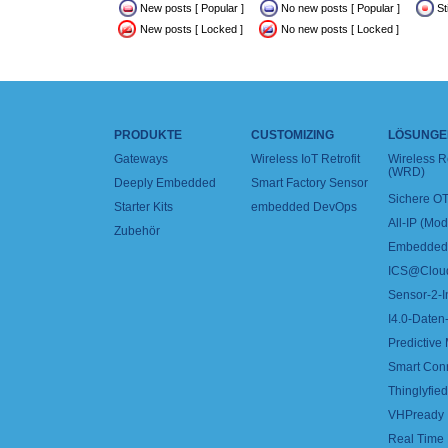
New posts [ Popular ]
No new posts [ Popular ]
St
New posts [ Locked ]
No new posts [ Locked ]
PRODUKTE
CUSTOMIZING
LÖSUNGE
Gateways
Wireless IoT Retrofit
Wireless 
(WRD)
Deeply Embedded
Smart Factory Sensor
Sichere OT
Starter Kits
embedded DevOps
All-IP (Mo
Zubehör
Embedded 
ICS@Clou
Sensor-2-I
I4.0-Daten-
Predictive
Smart Con
Thinglyfied 
VHPready
Real Time