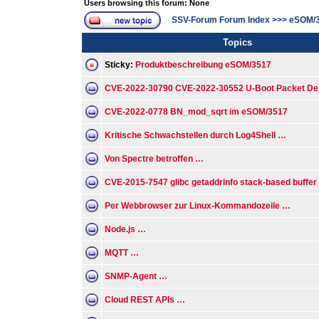
Users browsing this forum: None
SSV-Forum Forum Index
>>>
eSOM/
Topics
Sticky:
Produktbeschreibung eSOM/3517
CVE-2022-30790 CVE-2022-30552 U-Boot Packet De
CVE-2022-0778 BN_mod_sqrt im eSOM/3517
Kritische Schwachstellen durch Log4Shell …
Von Spectre betroffen …
CVE-2015-7547 glibc getaddrinfo stack-based buffer
Per Webbrowser zur Linux-Kommandozeile …
Node.js …
MQTT …
SNMP-Agent …
Cloud REST APIs …