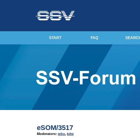
START
FAQ
SEARC
eSOM/3517
Moderators:
wbu
,
kdw