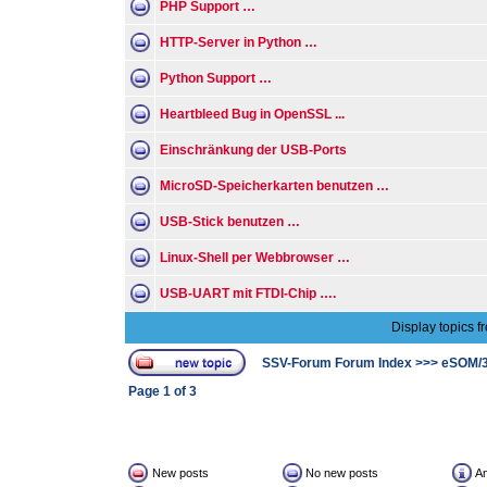
PHP Support …
HTTP-Server in Python …
Python Support …
Heartbleed Bug in OpenSSL ...
Einschränkung der USB-Ports
MicroSD-Speicherkarten benutzen …
USB-Stick benutzen …
Linux-Shell per Webbrowser …
USB-UART mit FTDI-Chip ….
Display topics f
SSV-Forum Forum Index
>>>
eSOM/
Page
1
of
3
New posts
No new posts
A