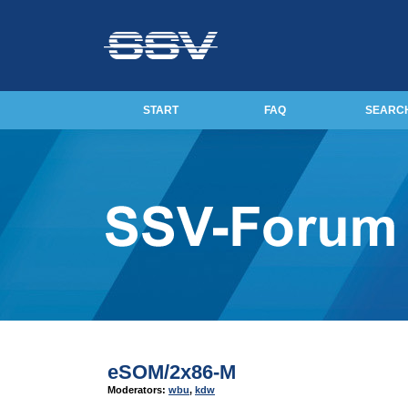
START
FAQ
SEARC
eSOM/2x86-M
Moderators:
wbu
,
kdw