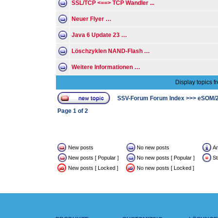
SSL/TCP <==> TCP Wandler ...
Neuer Flyer …
Java 6 Update 23 …
Löschzyklen NAND-Flash …
Weitere Informationen …
Display topics f
SSV-Forum Forum Index
>>>
eSOM/
Page
1
of
2
New posts
No new posts
A
New posts [ Popular ]
No new posts [ Popular ]
St
New posts [ Locked ]
No new posts [ Locked ]