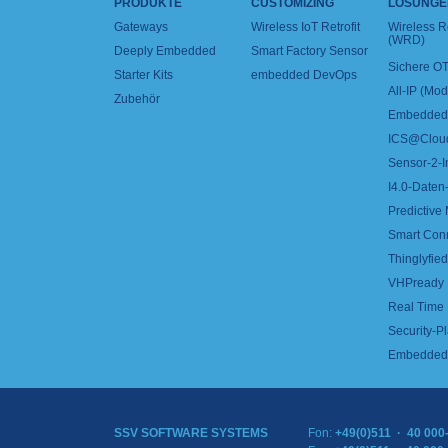
PRODUKTE
CUSTOMIZING
LÖSUNGE
Gateways
Wireless IoT Retrofit
Wireless 
(WRD)
Deeply Embedded
Smart Factory Sensor
Sichere OT
Starter Kits
embedded DevOps
All-IP (Mo
Zubehör
Embedded 
ICS@Clou
Sensor-2-I
I4.0-Daten-
Predictive
Smart Con
Thinglyfied 
VHPready
Real Time
Security-Pl
Embedded 
SSV SOFTWARE SYSTEMS
Fon:
+49(0)511 · 40 000