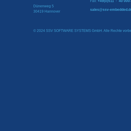
Fax:
+49(0)511 · 40 000
Dünenweg 5
sales@ssv-embedded.d
30419 Hannover
© 2024 SSV SOFTWARE SYSTEMS GmbH. Alle Rechte vorbe