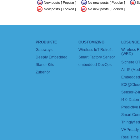
New posts [ Popular ]
No new posts [ Popular ]
St
New posts [ Locked ]
No new posts [ Locked ]
PRODUKTE
CUSTOMIZING
LÖSUNGE
Gateways
Wireless IoT Retrofit
Wireless 
(WRD)
Deeply Embedded
Smart Factory Sensor
Sichere OT
Starter Kits
embedded DevOps
All-IP (Mo
Zubehör
Embedded 
ICS@Clou
Sensor-2-I
I4.0-Daten-
Predictive
Smart Con
Thinglyfied 
VHPready
Real Time