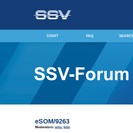
START
FAQ
SEARC
eSOM/9263
Moderators:
wbu
,
kdw