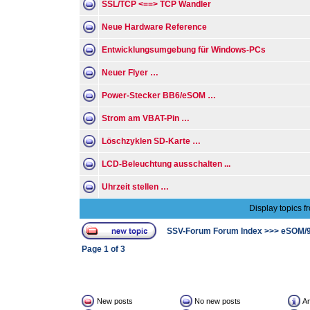
SSL/TCP <==> TCP Wandler
Neue Hardware Reference
Entwicklungsumgebung für Windows-PCs
Neuer Flyer …
Power-Stecker BB6/eSOM …
Strom am VBAT-Pin …
Löschzyklen SD-Karte …
LCD-Beleuchtung ausschalten ...
Uhrzeit stellen …
Display topics f
SSV-Forum Forum Index
>>>
eSOM/
Page
1
of
3
New posts
No new posts
A