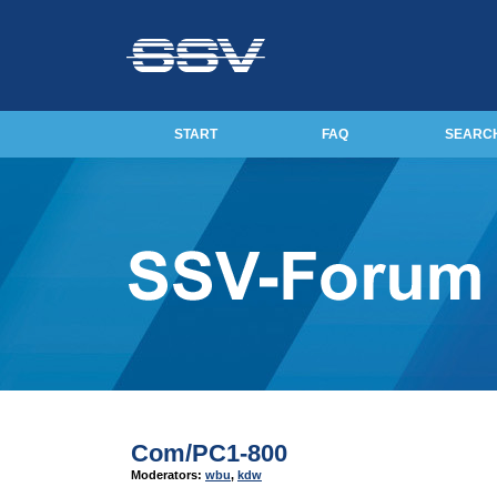
START
FAQ
SEARC
Com/PC1-800
Moderators:
wbu
,
kdw