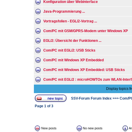
Konfiguration über Webinterface
Java-Programmierung ...
Vortragsfolien - EGL/2-Vortrag ...
Com/PC mit GSM/GPRS-Modem unter Windows XP
EGL/2: Übersicht der Funktionen ...
Com/PC mit EGL/2: USB Sticks
Com/PC mit Windows XP Embedded
Com/PC mit Windows XP Embedded: USB Sticks
Com/PC mit EGL/2 : microHOWTOs zum WLAN-Interf
Display topics f
SSV-Forum Forum Index
>>>
Com/P
Page
1
of
3
New posts
No new posts
A