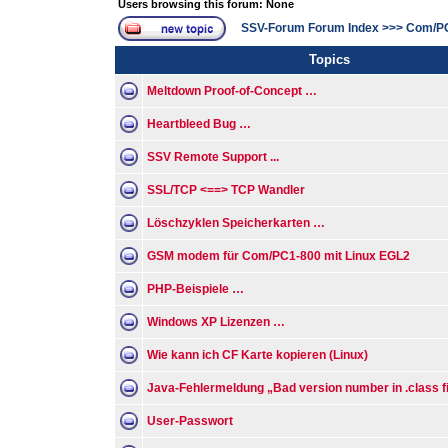
Users browsing this forum: None
SSV-Forum Forum Index
>>>
Com/P
Topics
Meltdown Proof-of-Concept …
Heartbleed Bug …
SSV Remote Support ...
SSL/TCP <==> TCP Wandler
Löschzyklen Speicherkarten …
GSM modem für Com/PC1-800 mit Linux EGL2
PHP-Beispiele …
Windows XP Lizenzen …
Wie kann ich CF Karte kopieren (Linux)
Java-Fehlermeldung „Bad version number in .class fi
User-Passwort