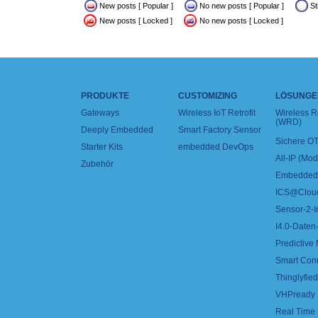
New posts [ Popular ]
No new posts [ Popular ]
St
New posts [ Locked ]
No new posts [ Locked ]
PRODUKTE
CUSTOMIZING
LÖSUNGE
Gateways
Wireless IoT Retrofit
Wireless 
(WRD)
Deeply Embedded
Smart Factory Sensor
Sichere OT
Starter Kits
embedded DevOps
All-IP (Mo
Zubehör
Embedded 
ICS@Clou
Sensor-2-I
I4.0-Daten-
Predictive
Smart Con
Thinglyfied 
VHPready
Real Time