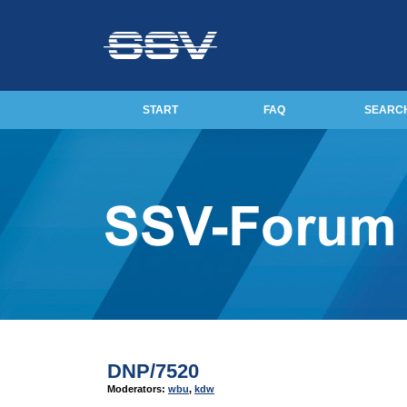
START
FAQ
SEARC
DNP/7520
Moderators:
wbu
,
kdw