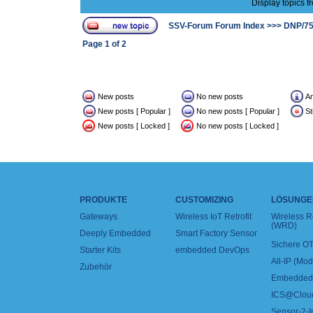
Display topics f
SSV-Forum Forum Index
>>>
DNP/7
Page
1
of
2
New posts
No new posts
A
New posts [ Popular ]
No new posts [ Popular ]
St
New posts [ Locked ]
No new posts [ Locked ]
PRODUKTE
CUSTOMIZING
LÖSUNGE
Gateways
Wireless IoT Retrofit
Wireless 
(WRD)
Deeply Embedded
Smart Factory Sensor
Sichere OT
Starter Kits
embedded DevOps
All-IP (Mo
Zubehör
Embedded 
ICS@Clou
Sensor-2-I