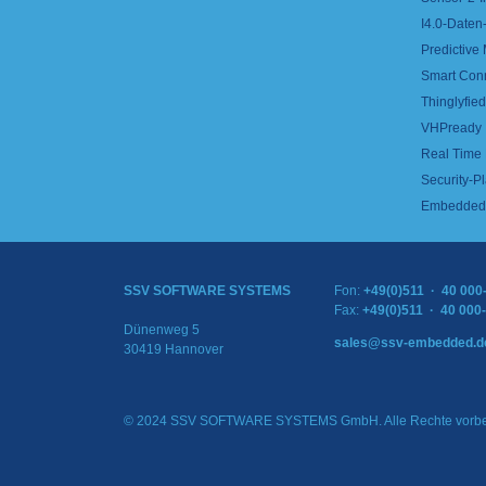
I4.0-Daten-
Predictive
Smart Con
Thinglyfied 
VHPready
Real Time
Security-Pl
Embedded 
SSV SOFTWARE SYSTEMS
Fon:
+49(0)511 · 40 000
Fax:
+49(0)511 · 40 000
Dünenweg 5
sales@ssv-embedded.d
30419 Hannover
© 2024 SSV SOFTWARE SYSTEMS GmbH. Alle Rechte vorbe