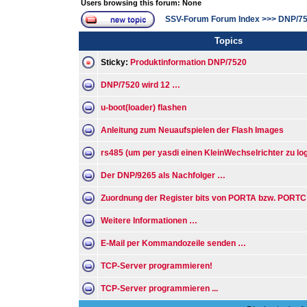
Users browsing this forum: None
SSV-Forum Forum Index
>>>
DNP/7
Topics
Sticky:
Produktinformation DNP/7520
DNP/7520 wird 12 …
u-boot(loader) flashen
Anleitung zum Neuaufspielen der Flash Images
rs485 (um per yasdi einen KleinWechselrichter zu lo
Der DNP/9265 als Nachfolger …
Zuordnung der Register bits von PORTA bzw. PORTC
Weitere Informationen …
E-Mail per Kommandozeile senden …
TCP-Server programmieren!
TCP-Server programmieren ...