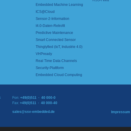
RSS-Feed
Embedded Machine Learning
ICS@Cloud
Sensor-2-Information
I4.0-Daten-Retrofit
Predictive Maintenance
Smart Connected Sensor
Thinglyfied (IoT, Industrie 4.0)
VHPready
Real Time Data Channels
Security-Plattform
Embedded Cloud Computing
S
Fon:
+49(0)511 · 40 000-0
Fax:
+49(0)511 · 40 000-40
sales@ssv-embedded.de
Impressum