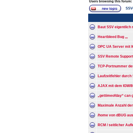
Users browsing this forum:
SSV
Baut SSV eigentlich
Heartbleed Bug ,,,
OPC UA Server mit 
SSV Remote Suppor
TCP-Portnummer de
Laufzeitfehler durch 
AJAX mit dem IGW/80
„gettimeofday“ can g
Maximale Anzahl der
/home von dBUG aus
RCM / seitlicher Auf