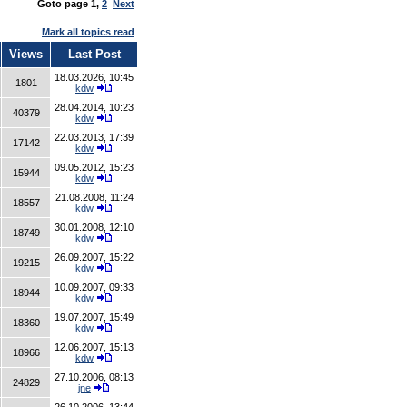
Goto page
1
,
2
Next
Mark all topics read
Views
Last Post
18.03.2026, 10:45
1801
kdw
28.04.2014, 10:23
40379
kdw
22.03.2013, 17:39
17142
kdw
09.05.2012, 15:23
15944
kdw
21.08.2008, 11:24
18557
kdw
30.01.2008, 12:10
18749
kdw
26.09.2007, 15:22
19215
kdw
10.09.2007, 09:33
18944
kdw
19.07.2007, 15:49
18360
kdw
12.06.2007, 15:13
18966
kdw
27.10.2006, 08:13
24829
jne