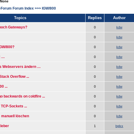
 None
-Forum Forum Index
>>>
IGW/800
Topics
Replies
Author
 noch Gateways?
0
kdw
0
kdw
IGW/800?
0
kdw
t …
0
kdw
s Webservers ändern …
0
kdw
Stack Overflow ...
0
kdw
0 ...
0
kdw
o backwards on coldfire ...
0
kdw
 TCP-Sockets ...
0
kdw
 manuell löschen
0
kdw
kleber
1
bglxx