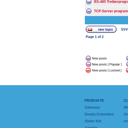
RS-485 Treiberprog
TCP-Server program
SSV
Page
1
of
2
New posts
New posts [ Popular ]
New posts [ Locked ]
PRODUKTE
C
Gateways
Wi
Deeply Embedded
Sm
Starter Kits
em