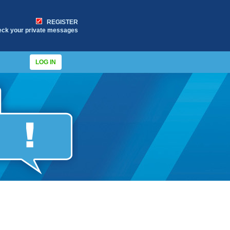
REGISTER
eck your private messages
LOG IN