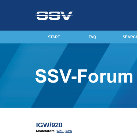
START
FAQ
SEARC
IGW/920
Moderators:
wbu
,
kdw