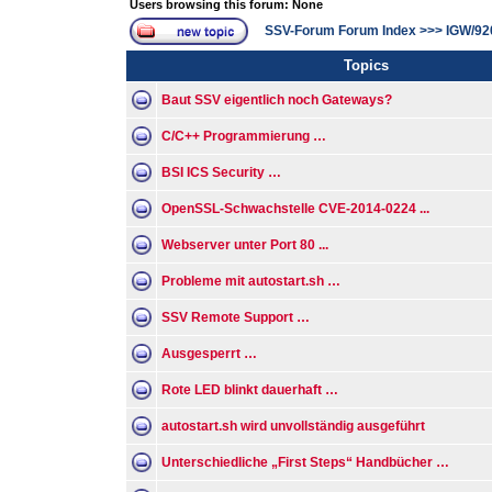
Users browsing this forum: None
SSV-Forum Forum Index
>>>
IGW/92
Topics
Baut SSV eigentlich noch Gateways?
C/C++ Programmierung …
BSI ICS Security …
OpenSSL-Schwachstelle CVE-2014-0224 ...
Webserver unter Port 80 ...
Probleme mit autostart.sh …
SSV Remote Support …
Ausgesperrt …
Rote LED blinkt dauerhaft …
autostart.sh wird unvollständig ausgeführt
Unterschiedliche „First Steps“ Handbücher …