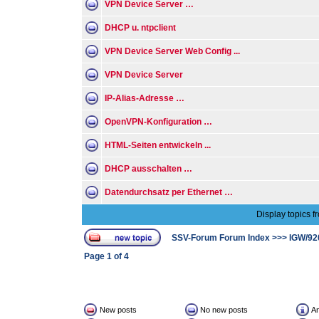
VPN Device Server …
DHCP u. ntpclient
VPN Device Server Web Config ...
VPN Device Server
IP-Alias-Adresse …
OpenVPN-Konfiguration …
HTML-Seiten entwickeln ...
DHCP ausschalten …
Datendurchsatz per Ethernet …
Display topics f
SSV-Forum Forum Index
>>>
IGW/92
Page
1
of
4
New posts
No new posts
A