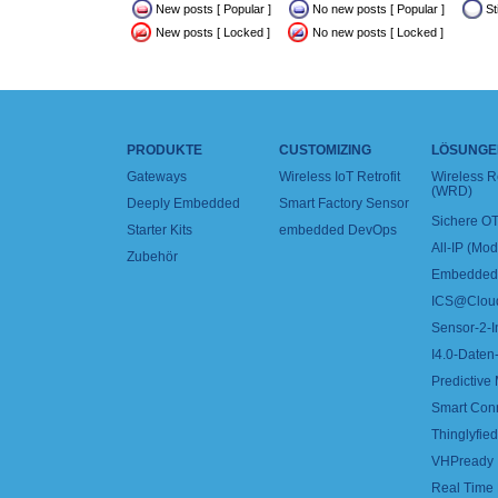
New posts [ Popular ]
No new posts [ Popular ]
St
New posts [ Locked ]
No new posts [ Locked ]
PRODUKTE
CUSTOMIZING
LÖSUNGE
Gateways
Wireless IoT Retrofit
Wireless 
(WRD)
Deeply Embedded
Smart Factory Sensor
Sichere OT
Starter Kits
embedded DevOps
All-IP (Mo
Zubehör
Embedded 
ICS@Clou
Sensor-2-I
I4.0-Daten-
Predictive
Smart Con
Thinglyfied 
VHPready
Real Time