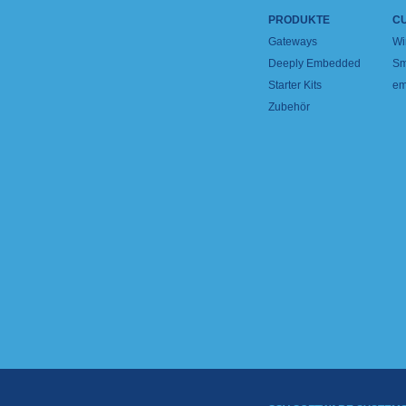
PRODUKTE
C
Gateways
Wi
Deeply Embedded
Sm
Starter Kits
em
Zubehör