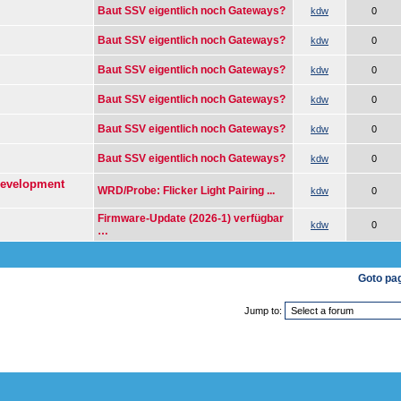
Baut SSV eigentlich noch Gateways?
kdw
0
Baut SSV eigentlich noch Gateways?
kdw
0
Baut SSV eigentlich noch Gateways?
kdw
0
Baut SSV eigentlich noch Gateways?
kdw
0
Baut SSV eigentlich noch Gateways?
kdw
0
Baut SSV eigentlich noch Gateways?
kdw
0
Development
WRD/Probe: Flicker Light Pairing ...
kdw
0
Firmware-Update (2026-1) verfügbar
kdw
0
…
Goto pa
Jump to: