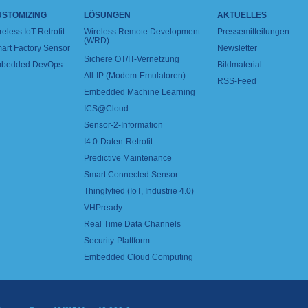
USTOMIZING
LÖSUNGEN
AKTUELLES
reless IoT Retrofit
Wireless Remote Development
Pressemitteilungen
(WRD)
art Factory Sensor
Newsletter
Sichere OT/IT-Vernetzung
bedded DevOps
Bildmaterial
All-IP (Modem-Emulatoren)
RSS-Feed
Embedded Machine Learning
ICS@Cloud
Sensor-2-Information
I4.0-Daten-Retrofit
Predictive Maintenance
Smart Connected Sensor
Thinglyfied (IoT, Industrie 4.0)
VHPready
Real Time Data Channels
Security-Plattform
Embedded Cloud Computing