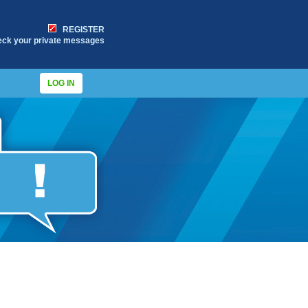
REGISTER
eck your private messages
LOG IN