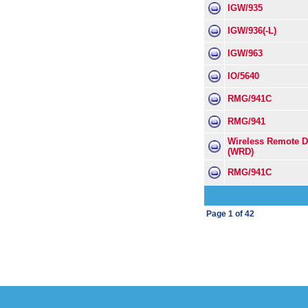
IGW/935
IGW/936(-L)
IGW/963
IO/5640
RMG/941C
RMG/941
Wireless Remote 
(WRD)
RMG/941C
Page
1
of
42