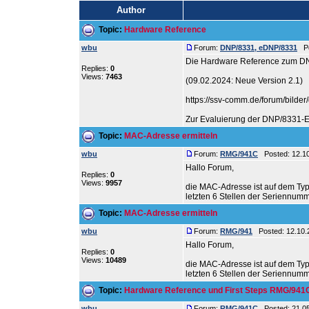
Author
Topic:
Hardware Reference
wbu
Forum:
DNP/8331, eDNP/8331
Pos
Die Hardware Reference zum DN
Replies:
0
Views:
7463
(09.02.2024: Neue Version 2.1)
https://ssv-comm.de/forum/bilde
Zur Evaluierung der DNP/8331-Ei
Topic:
MAC-Adresse ermitteln
wbu
Forum:
RMG/941C
Posted: 12.10
Hallo Forum,
Replies:
0
Views:
9957
die MAC-Adresse ist auf dem Type
letzten 6 Stellen der Seriennumm
Topic:
MAC-Adresse ermitteln
wbu
Forum:
RMG/941
Posted: 12.10.
Hallo Forum,
Replies:
0
Views:
10489
die MAC-Adresse ist auf dem Type
letzten 6 Stellen der Seriennumm
Topic:
Hardware Reference und First Steps RMG/941
wbu
Forum:
RMG/941C
Posted: 21.05