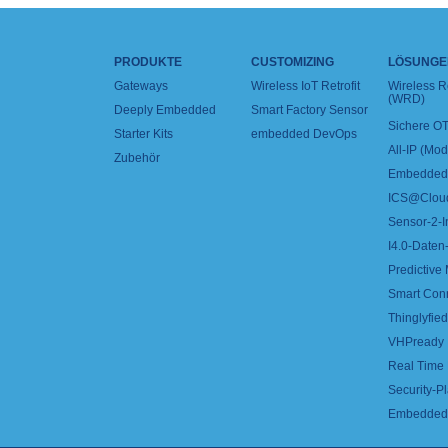
PRODUKTE
CUSTOMIZING
LÖSUNGE
Gateways
Wireless IoT Retrofit
Wireless 
(WRD)
Deeply Embedded
Smart Factory Sensor
Sichere OT
Starter Kits
embedded DevOps
All-IP (Mo
Zubehör
Embedded 
ICS@Clou
Sensor-2-I
I4.0-Daten-
Predictive
Smart Con
Thinglyfied 
VHPready
Real Time
Security-Pl
Embedded 