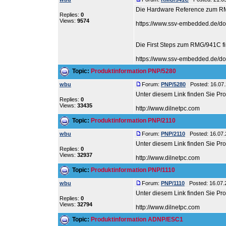
Die Hardware Reference zum RM
Replies:
0
Views:
9574
https://www.ssv-embedded.de/d
Die First Steps zum RMG/941C fi
https://www.ssv-embedded.de/dok
Topic:
Produktinformation PNP/5280
wbu
Forum:
PNP/5280
Posted: 16.07.
Unter diesem Link finden Sie P
Replies:
0
Views:
33435
http://www.dilnetpc.com
Topic:
Produktinformation PNP/2110
wbu
Forum:
PNP/2110
Posted: 16.07.
Unter diesem Link finden Sie P
Replies:
0
Views:
32937
http://www.dilnetpc.com
Topic:
Produktinformation PNP/1110
wbu
Forum:
PNP/1110
Posted: 16.07.
Unter diesem Link finden Sie Pr
Replies:
0
Views:
32794
http://www.dilnetpc.com
Topic:
Produktinformation ADNP/ESC1