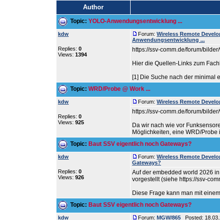
Author
Topic:
YOLO-Anwendungsentwicklung ...
kdw
Forum:
Wireless Remote Devel
Anwendungsentwicklung ...
Replies:
0
https://ssv-comm.de/forum/bilder
Views:
1394
Hier die Quellen-Links zum Fach
[1] Die Suche nach der minimal e
Topic:
WRD/Probe @ Work ...
kdw
Forum:
Wireless Remote Devel
https://ssv-comm.de/forum/bilder
Replies:
0
Views:
925
Da wir nach wie vor Funksensor
Möglichkeiten, eine WRD/Probe in
Topic:
Baut SSV eigentlich noch Gateways?
kdw
Forum:
Wireless Remote Devel
Gateways?
Replies:
0
Auf der embedded world 2026 i
Views:
926
vorgestellt (siehe https://ssv-c
Diese Frage kann man mit einem k
Topic:
Baut SSV eigentlich noch Gateways?
kdw
Forum:
MGW/865
Posted: 18.03.