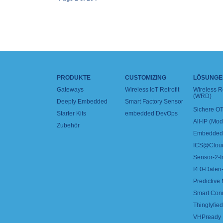
PRODUKTE
CUSTOMIZING
LÖSUNGE
Gateways
Wireless IoT Retrofit
Wireless 
(WRD)
Deeply Embedded
Smart Factory Sensor
Sichere OT
Starter Kits
embedded DevOps
All-IP (Mo
Zubehör
Embedded 
ICS@Clou
Sensor-2-I
I4.0-Daten-
Predictive
Smart Con
Thinglyfied 
VHPready