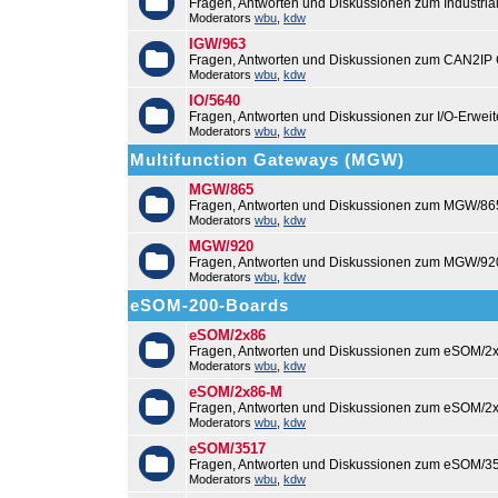
Fragen, Antworten und Diskussionen zum Industri
Moderators
wbu
,
kdw
IGW/963
Fragen, Antworten und Diskussionen zum CAN2IP
Moderators
wbu
,
kdw
IO/5640
Fragen, Antworten und Diskussionen zur I/O-Erweit
Moderators
wbu
,
kdw
Multifunction Gateways (MGW)
MGW/865
Fragen, Antworten und Diskussionen zum MGW/86
Moderators
wbu
,
kdw
MGW/920
Fragen, Antworten und Diskussionen zum MGW/92
Moderators
wbu
,
kdw
eSOM-200-Boards
eSOM/2x86
Fragen, Antworten und Diskussionen zum eSOM/2x
Moderators
wbu
,
kdw
eSOM/2x86-M
Fragen, Antworten und Diskussionen zum eSOM/2
Moderators
wbu
,
kdw
eSOM/3517
Fragen, Antworten und Diskussionen zum eSOM/3
Moderators
wbu
,
kdw