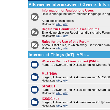
Allgemeine Informationen / General Infor
Information for Anglophone Users
How to change the forum interface language to engl
About postings in english.
Moderators
wbu
,
kdw
Regeln zur Benutzung dieses Forums
Eine kleine Liste der Regeln, an die sich alle Foru
Moderators
wbu
,
kdw
Rules for the Use of this Forum
A small list of rules, to which every user should stan
Moderators
wbu
,
kdw
Internet-of-Things (IoT), APIs ...
Wireless Remote Development (WRD)
Fragen, Antworten und Diskussionen zu Wireless
MLS/160A
Fragen, Antworten und Diskussionen zum MLS/16
Moderators
wbu
,
kdw
SFS/BE1
Fragen, Antworten und Diskussionen zum Smart F
Moderators
wbu
,
kdw
ICS@Cloud
Fragen, Antworten und Diskussionen zu ICS@Cloud
Moderators
wbu
,
kdw