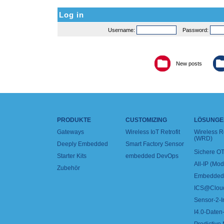
Log in
Username:
Password:
New posts
PRODUKTE
CUSTOMIZING
LÖSUNGE
Gateways
Wireless IoT Retrofit
Wireless 
(WRD)
Deeply Embedded
Smart Factory Sensor
Sichere OT
Starter Kits
embedded DevOps
All-IP (Mo
Zubehör
Embedded 
ICS@Clou
Sensor-2-I
I4.0-Daten-