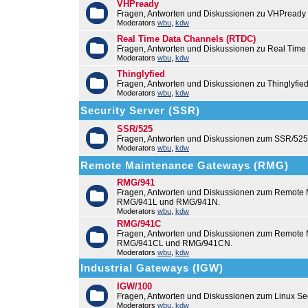
VHPready
Fragen, Antworten und Diskussionen zu VHPready
Moderators
wbu
,
kdw
Real Time Data Channels (RTDC)
Fragen, Antworten und Diskussionen zu Real Time
Moderators
wbu
,
kdw
Thinglyfied
Fragen, Antworten und Diskussionen zu Thinglyfie
Moderators
wbu
,
kdw
Security Server (SSR)
SSR/525
Fragen, Antworten und Diskussionen zum SSR/525
Moderators
wbu
,
kdw
Remote Maintenance Gateways (RMG)
RMG/941
Fragen, Antworten und Diskussionen zum Remote
RMG/941L und RMG/941N.
Moderators
wbu
,
kdw
RMG/941C
Fragen, Antworten und Diskussionen zum Remot
RMG/941CL und RMG/941CN.
Moderators
wbu
,
kdw
Industrial Gateways (IGW)
IGW/100
Fragen, Antworten und Diskussionen zum Linux Se
Moderators
wbu
,
kdw