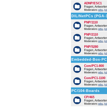
ADNP/ESC1
Fragen, Antwort
Moderators
wbu
,
k
DIL/NetPCs (PGA-
PNP/1110
Fragen, Antworte
Moderators
wbu
,
k
PNP/2110
Fragen, Antworte
Moderators
wbu
,
k
PNP/5280
Fragen, Antworte
Moderators
wbu
,
k
Embedded-Box-PC
Com/PC1-800
Fragen, Antwort
Moderators
wbu
,
k
Com/PC1-1100
Fragen, Antwort
Moderators
wbu
,
k
PC/104-Boards
CP/465
Fragen, Antworte
Moderators
wbu
,
k