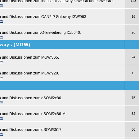
n und Diskussionen zum Industrial Gateway IGW/936 und IGW/936-L.
123
dw
en und Diskussionen zum CAN2IP Gateway IGW/963.
16
dw
n und Diskussionen zur I/O-Erweiterung IO/5640.
26
dw
teways (MGW)
en und Diskussionen zum MGW/865.
24
dw
en und Diskussionen zum MGW/920.
12
dw
en und Diskussionen zum eSOM/2x86.
75
dw
en und Diskussionen zum eSOM/2x86-M.
32
dw
en und Diskussionen zum eSOM/3517
60
dw