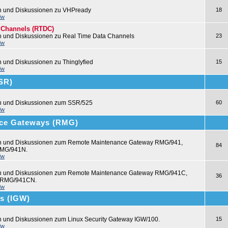
n und Diskussionen zu VHPready
18
dw
 Channels (RTDC)
n und Diskussionen zu Real Time Data Channels
23
dw
n und Diskussionen zu Thinglyfied
15
dw
SSR)
en und Diskussionen zum SSR/525
60
dw
ce Gateways (RMG)
en und Diskussionen zum Remote Maintenance Gateway RMG/941,
84
MG/941N.
dw
en und Diskussionen zum Remote Maintenance Gateway RMG/941C,
36
 RMG/941CN.
dw
ys (IGW)
n und Diskussionen zum Linux Security Gateway IGW/100.
15
dw