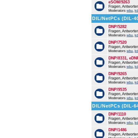
eSOM/9263
Fragen, Antwort
Moderators
wbu
,
k
DIL/NetPCs (DIL-4
DNP/5282
Fragen, Antwort
Moderators
wbu
,
k
DNP/7520
Fragen, Antwort
Moderators
wbu
,
k
DNP/8331, eDN
Fragen, Antwort
Moderators
wbu
,
k
DNP/9265
Fragen, Antwort
Moderators
wbu
,
k
DNP/9535
Fragen, Antwort
Moderators
wbu
,
k
DIL/NetPCs (DIL-6
DNP/1110
Fragen, Antworte
Moderators
wbu
,
k
DNP/1486
Fragen, Antwort