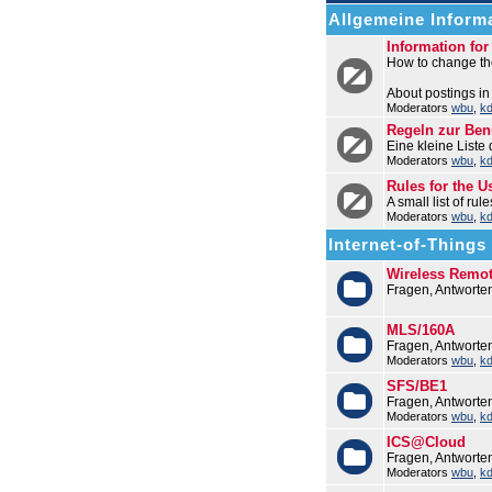
Allgemeine Informa
Information fo
How to change the
About postings in
Moderators
wbu
,
k
Regeln zur Be
Eine kleine Liste
Moderators
wbu
,
k
Rules for the U
A small list of ru
Moderators
wbu
,
k
Internet-of-Things (
Wireless Remo
Fragen, Antworte
MLS/160A
Fragen, Antwort
Moderators
wbu
,
k
SFS/BE1
Fragen, Antworte
Moderators
wbu
,
k
ICS@Cloud
Fragen, Antworte
Moderators
wbu
,
k