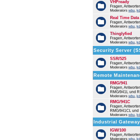
VHPready
Fragen, Antworte
Moderators
wbu
,
k
Real Time Data
Fragen, Antworte
Moderators
wbu
,
k
Thinglyfied
Fragen, Antworte
Moderators
wbu
,
k
Security Server (
SSR/525
Fragen, Antwort
Moderators
wbu
,
k
Remote Maintenan
RMG/941
Fragen, Antwort
RMG/941L und R
Moderators
wbu
,
k
RMG/941C
Fragen, Antwort
RMG/941CL und
Moderators
wbu
,
k
Industrial Gatewa
IGW/100
Fragen, Antworte
Moderators
wbu
,
k