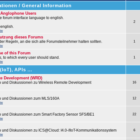
tionen / General Information
r Anglophone Users
 forum interface language to english.
2
 english.
dw
nutzung dieses Forums
 der Regeln, an die sich alle Forumsteilnehmer halten sollten.
1
dw
se of this Forum
les, to which every user should stand.
1
dw
IoT), APIs ...
te Development (WRD)
n und Diskussionen zu Wireless Remote Development
16
en und Diskussionen zum MLS/160A
12
dw
n und Diskussionen zum Smart Factory Sensor SFS/BE1
22
dw
n und Diskussionen zu ICS@Cloud: I4.0-/IIoT-Kommunikationssystem
6
dw