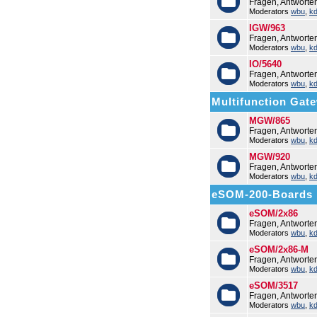
Fragen, Antworte
Moderators
wbu
,
k
IGW/963
Fragen, Antwort
Moderators
wbu
,
k
IO/5640
Fragen, Antworte
Moderators
wbu
,
k
Multifunction Ga
MGW/865
Fragen, Antwort
Moderators
wbu
,
k
MGW/920
Fragen, Antwort
Moderators
wbu
,
k
eSOM-200-Boards
eSOM/2x86
Fragen, Antwort
Moderators
wbu
,
k
eSOM/2x86-M
Fragen, Antwort
Moderators
wbu
,
k
eSOM/3517
Fragen, Antwort
Moderators
wbu
,
k