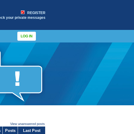
REGISTER
eck your private messages
LOG IN
View unanswered posts
s
Posts
Last Post