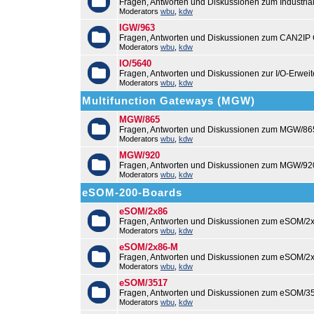
Fragen, Antworten und Diskussionen zum Industri
Moderators
wbu
,
kdw
IGW/963
Fragen, Antworten und Diskussionen zum CAN2IP
Moderators
wbu
,
kdw
IO/5640
Fragen, Antworten und Diskussionen zur I/O-Erweit
Moderators
wbu
,
kdw
Multifunction Gateways (MGW)
MGW/865
Fragen, Antworten und Diskussionen zum MGW/86
Moderators
wbu
,
kdw
MGW/920
Fragen, Antworten und Diskussionen zum MGW/92
Moderators
wbu
,
kdw
eSOM-200-Boards
eSOM/2x86
Fragen, Antworten und Diskussionen zum eSOM/2x
Moderators
wbu
,
kdw
eSOM/2x86-M
Fragen, Antworten und Diskussionen zum eSOM/2
Moderators
wbu
,
kdw
eSOM/3517
Fragen, Antworten und Diskussionen zum eSOM/3
Moderators
wbu
,
kdw