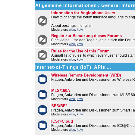
Allgemeine Informationen / General Infor
Information for Anglophone Users
How to change the forum interface language to engl
About postings in english.
Moderators
wbu
,
kdw
Regeln zur Benutzung dieses Forums
Eine kleine Liste der Regeln, an die sich alle Foru
Moderators
wbu
,
kdw
Rules for the Use of this Forum
A small list of rules, to which every user should stan
Moderators
wbu
,
kdw
Internet-of-Things (IoT), APIs ...
Wireless Remote Development (WRD)
Fragen, Antworten und Diskussionen zu Wireless
MLS/160A
Fragen, Antworten und Diskussionen zum MLS/16
Moderators
wbu
,
kdw
SFS/BE1
Fragen, Antworten und Diskussionen zum Smart F
Moderators
wbu
,
kdw
ICS@Cloud
Fragen, Antworten und Diskussionen zu ICS@Cloud
Moderators
wbu
,
kdw