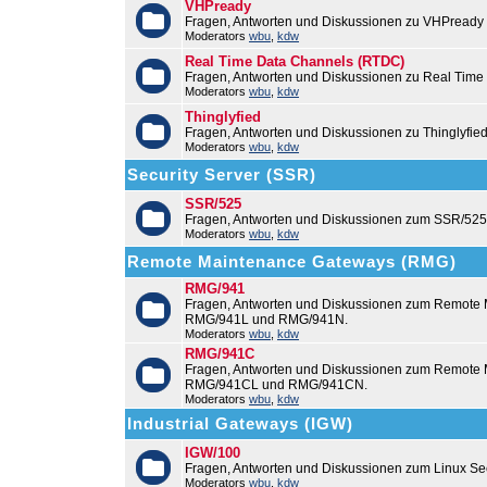
VHPready
Fragen, Antworten und Diskussionen zu VHPready
Moderators
wbu
,
kdw
Real Time Data Channels (RTDC)
Fragen, Antworten und Diskussionen zu Real Time
Moderators
wbu
,
kdw
Thinglyfied
Fragen, Antworten und Diskussionen zu Thinglyfie
Moderators
wbu
,
kdw
Security Server (SSR)
SSR/525
Fragen, Antworten und Diskussionen zum SSR/525
Moderators
wbu
,
kdw
Remote Maintenance Gateways (RMG)
RMG/941
Fragen, Antworten und Diskussionen zum Remote
RMG/941L und RMG/941N.
Moderators
wbu
,
kdw
RMG/941C
Fragen, Antworten und Diskussionen zum Remot
RMG/941CL und RMG/941CN.
Moderators
wbu
,
kdw
Industrial Gateways (IGW)
IGW/100
Fragen, Antworten und Diskussionen zum Linux Se
Moderators
wbu
,
kdw