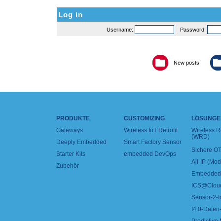
Log in
Username:
Password:
New posts
PRODUKTE
CUSTOMIZING
LÖSUNGE
Gateways
Wireless IoT Retrofit
Wireless 
(WRD)
Deeply Embedded
Smart Factory Sensor
Sichere OT
Starter Kits
embedded DevOps
All-IP (Mo
Zubehör
Embedded 
ICS@Clou
Sensor-2-I
I4.0-Daten-