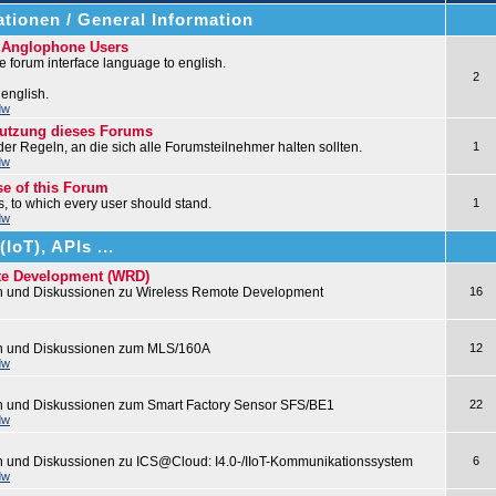
tionen / General Information
r Anglophone Users
 forum interface language to english.
2
 english.
dw
nutzung dieses Forums
 der Regeln, an die sich alle Forumsteilnehmer halten sollten.
1
dw
se of this Forum
les, to which every user should stand.
1
dw
IoT), APIs ...
te Development (WRD)
n und Diskussionen zu Wireless Remote Development
16
en und Diskussionen zum MLS/160A
12
dw
n und Diskussionen zum Smart Factory Sensor SFS/BE1
22
dw
n und Diskussionen zu ICS@Cloud: I4.0-/IIoT-Kommunikationssystem
6
dw