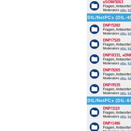
eSOM/9263
Fragen, Antwort
Moderators
wbu
,
k
DIL/NetPCs (DIL-4
DNP/5282
Fragen, Antwort
Moderators
wbu
,
k
DNP/7520
Fragen, Antwort
Moderators
wbu
,
k
DNP/8331, eDN
Fragen, Antwort
Moderators
wbu
,
k
DNP/9265
Fragen, Antwort
Moderators
wbu
,
k
DNP/9535
Fragen, Antwort
Moderators
wbu
,
k
DIL/NetPCs (DIL-6
DNP/1110
Fragen, Antworte
Moderators
wbu
,
k
DNP/1486
Fragen, Antwort