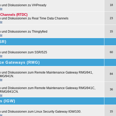
n und Diskussionen zu VHPready
18
dw
 Channels (RTDC)
n und Diskussionen zu Real Time Data Channels
23
dw
n und Diskussionen zu Thinglyfied
15
dw
SSR)
en und Diskussionen zum SSR/525
60
dw
ce Gateways (RMG)
en und Diskussionen zum Remote Maintenance Gateway RMG/941,
84
MG/941N.
dw
en und Diskussionen zum Remote Maintenance Gateway RMG/941C,
36
 RMG/941CN.
dw
ys (IGW)
n und Diskussionen zum Linux Security Gateway IGW/100.
15
dw