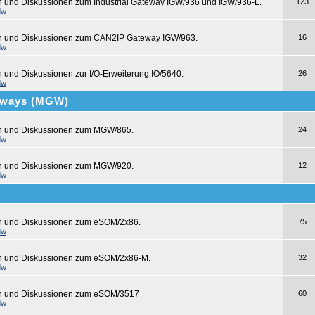
n und Diskussionen zum Industrial Gateway IGW/936 und IGW/936-L.
123
dw
en und Diskussionen zum CAN2IP Gateway IGW/963.
16
dw
n und Diskussionen zur I/O-Erweiterung IO/5640.
26
dw
teways (MGW)
en und Diskussionen zum MGW/865.
24
dw
en und Diskussionen zum MGW/920.
12
dw
en und Diskussionen zum eSOM/2x86.
75
dw
en und Diskussionen zum eSOM/2x86-M.
32
dw
en und Diskussionen zum eSOM/3517
60
dw