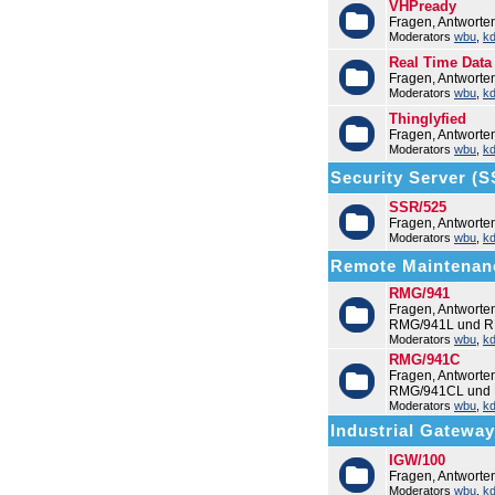
VHPready
Fragen, Antworte
Moderators
wbu
,
k
Real Time Data
Fragen, Antworte
Moderators
wbu
,
k
Thinglyfied
Fragen, Antworte
Moderators
wbu
,
k
Security Server (
SSR/525
Fragen, Antwort
Moderators
wbu
,
k
Remote Maintenan
RMG/941
Fragen, Antwort
RMG/941L und R
Moderators
wbu
,
k
RMG/941C
Fragen, Antwort
RMG/941CL und
Moderators
wbu
,
k
Industrial Gatewa
IGW/100
Fragen, Antworte
Moderators
wbu
,
k