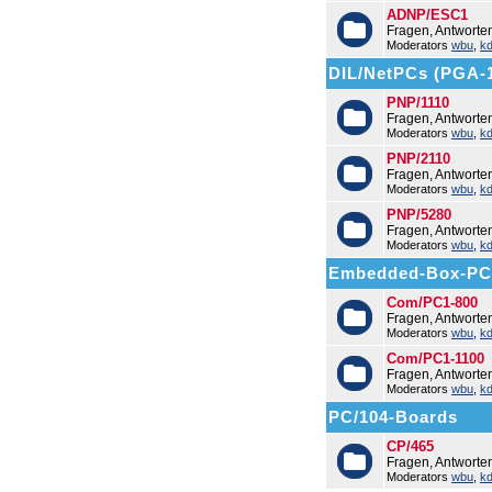
ADNP/ESC1
Fragen, Antwort
Moderators
wbu
,
k
DIL/NetPCs (PGA-
PNP/1110
Fragen, Antworte
Moderators
wbu
,
k
PNP/2110
Fragen, Antworte
Moderators
wbu
,
k
PNP/5280
Fragen, Antworte
Moderators
wbu
,
k
Embedded-Box-PC
Com/PC1-800
Fragen, Antwort
Moderators
wbu
,
k
Com/PC1-1100
Fragen, Antwort
Moderators
wbu
,
k
PC/104-Boards
CP/465
Fragen, Antworte
Moderators
wbu
,
k