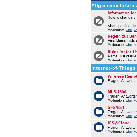
Allgemeine Informa
Information fo
How to change the
About postings in
Moderators
wbu
,
k
Regeln zur Be
Eine kleine Liste
Moderators
wbu
,
k
Rules for the U
A small list of ru
Moderators
wbu
,
k
Internet-of-Things (
Wireless Remo
Fragen, Antworte
MLS/160A
Fragen, Antwort
Moderators
wbu
,
k
SFS/BE1
Fragen, Antworte
Moderators
wbu
,
k
ICS@Cloud
Fragen, Antworte
Moderators
wbu
,
k