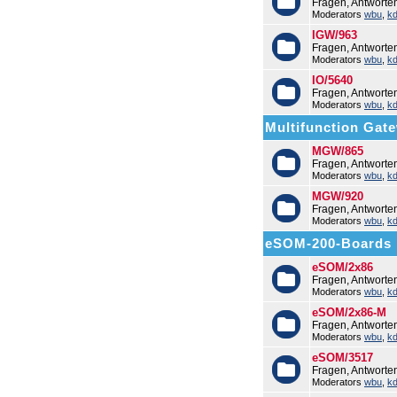
Fragen, Antworte
Moderators
wbu
,
k
IGW/963
Fragen, Antwort
Moderators
wbu
,
k
IO/5640
Fragen, Antworte
Moderators
wbu
,
k
Multifunction Ga
MGW/865
Fragen, Antwort
Moderators
wbu
,
k
MGW/920
Fragen, Antwort
Moderators
wbu
,
k
eSOM-200-Boards
eSOM/2x86
Fragen, Antwort
Moderators
wbu
,
k
eSOM/2x86-M
Fragen, Antwort
Moderators
wbu
,
k
eSOM/3517
Fragen, Antwort
Moderators
wbu
,
k