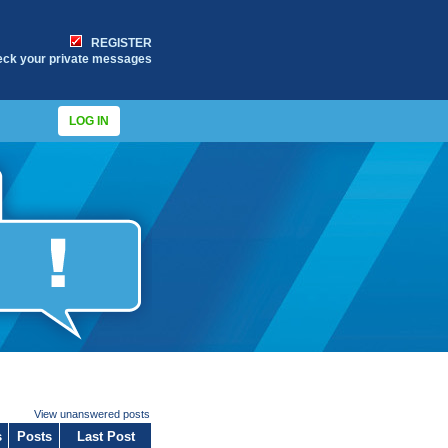
REGISTER
eck your private messages
LOG IN
View unanswered posts
s
Posts
Last Post