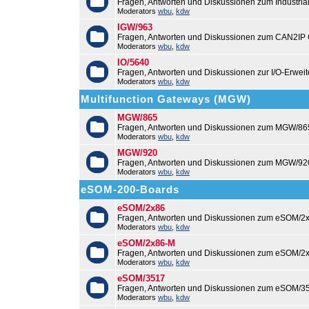
Fragen, Antworten und Diskussionen zum Industri
Moderators
wbu
,
kdw
IGW/963
Fragen, Antworten und Diskussionen zum CAN2IP
Moderators
wbu
,
kdw
IO/5640
Fragen, Antworten und Diskussionen zur I/O-Erweit
Moderators
wbu
,
kdw
Multifunction Gateways (MGW)
MGW/865
Fragen, Antworten und Diskussionen zum MGW/86
Moderators
wbu
,
kdw
MGW/920
Fragen, Antworten und Diskussionen zum MGW/92
Moderators
wbu
,
kdw
eSOM-200-Boards
eSOM/2x86
Fragen, Antworten und Diskussionen zum eSOM/2x
Moderators
wbu
,
kdw
eSOM/2x86-M
Fragen, Antworten und Diskussionen zum eSOM/2
Moderators
wbu
,
kdw
eSOM/3517
Fragen, Antworten und Diskussionen zum eSOM/3
Moderators
wbu
,
kdw