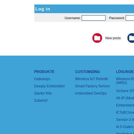
Log in
Username:
Password:
New posts
PRODUKTE
CUSTOMIZING
LÖSUNGE
Gateways
Wireless IoT Retrofit
Wireless 
(WRD)
Deeply Embedded
Smart Factory Sensor
Sichere OT
Starter Kits
embedded DevOps
All-IP (Mo
Zubehör
Embedded 
ICS@Clou
Sensor-2-I
I4.0-Daten-