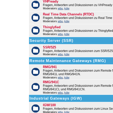
VHPready
Fragen, Antworten und Diskussionen zu VHPready
Moderators
wbu
,
kdw
Real Time Data Channels (RTDC)
Fragen, Antworten und Diskussionen zu Real Time
Moderators
wbu
,
kdw
Thinglyfied
Fragen, Antworten und Diskussionen zu Thinglyfie
Moderators
wbu
,
kdw
Security Server (SSR)
SSR/525
Fragen, Antworten und Diskussionen zum SSR/525
Moderators
wbu
,
kdw
Remote Maintenance Gateways (RMG)
RMG/941
Fragen, Antworten und Diskussionen zum Remote
RMG/941L und RMG/941N.
Moderators
wbu
,
kdw
RMG/941C
Fragen, Antworten und Diskussionen zum Remot
RMG/941CL und RMG/941CN.
Moderators
wbu
,
kdw
Industrial Gateways (IGW)
IGW/100
Fragen, Antworten und Diskussionen zum Linux Se
Moderators
wbu
,
kdw