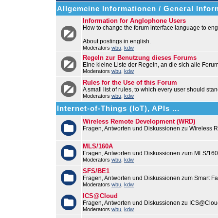
Allgemeine Informationen / General Infor
Information for Anglophone Users
How to change the forum interface language to engl
About postings in english.
Moderators
wbu
,
kdw
Regeln zur Benutzung dieses Forums
Eine kleine Liste der Regeln, an die sich alle Foru
Moderators
wbu
,
kdw
Rules for the Use of this Forum
A small list of rules, to which every user should stan
Moderators
wbu
,
kdw
Internet-of-Things (IoT), APIs ...
Wireless Remote Development (WRD)
Fragen, Antworten und Diskussionen zu Wireless
MLS/160A
Fragen, Antworten und Diskussionen zum MLS/16
Moderators
wbu
,
kdw
SFS/BE1
Fragen, Antworten und Diskussionen zum Smart F
Moderators
wbu
,
kdw
ICS@Cloud
Fragen, Antworten und Diskussionen zu ICS@Cloud
Moderators
wbu
,
kdw