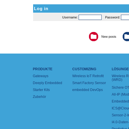
Log in
Username:
Password:
New posts
PRODUKTE
CUSTOMIZING
LÖSUNGE
Gateways
Wireless IoT Retrofit
Wireless 
(WRD)
Deeply Embedded
Smart Factory Sensor
Sichere OT
Starter Kits
embedded DevOps
All-IP (Mo
Zubehör
Embedded 
ICS@Clou
Sensor-2-I
I4.0-Daten-