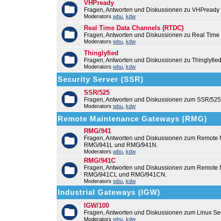
VHPready
Fragen, Antworten und Diskussionen zu VHPready
Moderators
wbu
,
kdw
Real Time Data Channels (RTDC)
Fragen, Antworten und Diskussionen zu Real Time
Moderators
wbu
,
kdw
Thinglyfied
Fragen, Antworten und Diskussionen zu Thinglyfie
Moderators
wbu
,
kdw
Security Server (SSR)
SSR/525
Fragen, Antworten und Diskussionen zum SSR/525
Moderators
wbu
,
kdw
Remote Maintenance Gateways (RMG)
RMG/941
Fragen, Antworten und Diskussionen zum Remote
RMG/941L und RMG/941N.
Moderators
wbu
,
kdw
RMG/941C
Fragen, Antworten und Diskussionen zum Remot
RMG/941CL und RMG/941CN.
Moderators
wbu
,
kdw
Industrial Gateways (IGW)
IGW/100
Fragen, Antworten und Diskussionen zum Linux Se
Moderators
wbu
,
kdw