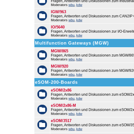
Fragen, Antworten und Diskussionen zum Industri
Moderators
wbu
,
kdw
IGW/963
Fragen, Antworten und Diskussionen zum CAN2IP
Moderators
wbu
,
kdw
IO/5640
Fragen, Antworten und Diskussionen zur I/O-Erweit
Moderators
wbu
,
kdw
Multifunction Gateways (MGW)
MGW/865
Fragen, Antworten und Diskussionen zum MGW/86
Moderators
wbu
,
kdw
MGW/920
Fragen, Antworten und Diskussionen zum MGW/92
Moderators
wbu
,
kdw
eSOM-200-Boards
eSOM/2x86
Fragen, Antworten und Diskussionen zum eSOM/2x
Moderators
wbu
,
kdw
eSOM/2x86-M
Fragen, Antworten und Diskussionen zum eSOM/2
Moderators
wbu
,
kdw
eSOM/3517
Fragen, Antworten und Diskussionen zum eSOM/3
Moderators
wbu
,
kdw