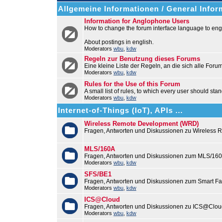
Allgemeine Informationen / General Infor
Information for Anglophone Users
How to change the forum interface language to engl
About postings in english.
Moderators
wbu
,
kdw
Regeln zur Benutzung dieses Forums
Eine kleine Liste der Regeln, an die sich alle Foru
Moderators
wbu
,
kdw
Rules for the Use of this Forum
A small list of rules, to which every user should stan
Moderators
wbu
,
kdw
Internet-of-Things (IoT), APIs ...
Wireless Remote Development (WRD)
Fragen, Antworten und Diskussionen zu Wireless
MLS/160A
Fragen, Antworten und Diskussionen zum MLS/16
Moderators
wbu
,
kdw
SFS/BE1
Fragen, Antworten und Diskussionen zum Smart F
Moderators
wbu
,
kdw
ICS@Cloud
Fragen, Antworten und Diskussionen zu ICS@Cloud
Moderators
wbu
,
kdw