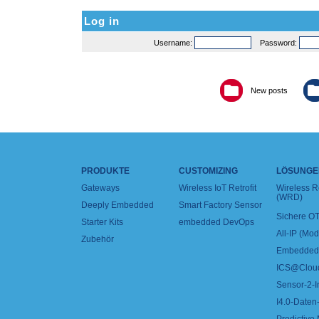
Log in
Username:
Password:
New posts
PRODUKTE
CUSTOMIZING
LÖSUNGE
Gateways
Wireless IoT Retrofit
Wireless 
(WRD)
Deeply Embedded
Smart Factory Sensor
Sichere OT
Starter Kits
embedded DevOps
All-IP (Mo
Zubehör
Embedded 
ICS@Clou
Sensor-2-I
I4.0-Daten-