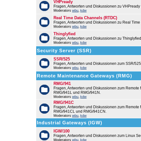
VHPready
Fragen, Antworten und Diskussionen zu VHPready
Moderators
wbu
,
kdw
Real Time Data Channels (RTDC)
Fragen, Antworten und Diskussionen zu Real Time
Moderators
wbu
,
kdw
Thinglyfied
Fragen, Antworten und Diskussionen zu Thinglyfie
Moderators
wbu
,
kdw
Security Server (SSR)
SSR/525
Fragen, Antworten und Diskussionen zum SSR/525
Moderators
wbu
,
kdw
Remote Maintenance Gateways (RMG)
RMG/941
Fragen, Antworten und Diskussionen zum Remote
RMG/941L und RMG/941N.
Moderators
wbu
,
kdw
RMG/941C
Fragen, Antworten und Diskussionen zum Remot
RMG/941CL und RMG/941CN.
Moderators
wbu
,
kdw
Industrial Gateways (IGW)
IGW/100
Fragen, Antworten und Diskussionen zum Linux Se
Moderators
wbu
,
kdw