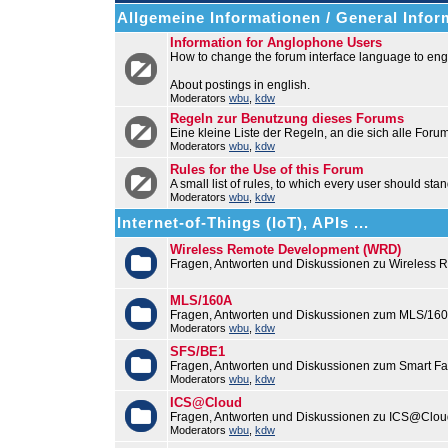
Allgemeine Informationen / General Infor
Information for Anglophone Users
How to change the forum interface language to engl
About postings in english.
Moderators
wbu
,
kdw
Regeln zur Benutzung dieses Forums
Eine kleine Liste der Regeln, an die sich alle Foru
Moderators
wbu
,
kdw
Rules for the Use of this Forum
A small list of rules, to which every user should stan
Moderators
wbu
,
kdw
Internet-of-Things (IoT), APIs ...
Wireless Remote Development (WRD)
Fragen, Antworten und Diskussionen zu Wireless
MLS/160A
Fragen, Antworten und Diskussionen zum MLS/16
Moderators
wbu
,
kdw
SFS/BE1
Fragen, Antworten und Diskussionen zum Smart F
Moderators
wbu
,
kdw
ICS@Cloud
Fragen, Antworten und Diskussionen zu ICS@Cloud
Moderators
wbu
,
kdw