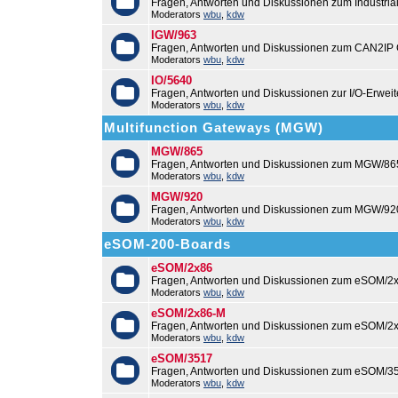
Fragen, Antworten und Diskussionen zum Industri
Moderators
wbu
,
kdw
IGW/963
Fragen, Antworten und Diskussionen zum CAN2IP
Moderators
wbu
,
kdw
IO/5640
Fragen, Antworten und Diskussionen zur I/O-Erweit
Moderators
wbu
,
kdw
Multifunction Gateways (MGW)
MGW/865
Fragen, Antworten und Diskussionen zum MGW/86
Moderators
wbu
,
kdw
MGW/920
Fragen, Antworten und Diskussionen zum MGW/92
Moderators
wbu
,
kdw
eSOM-200-Boards
eSOM/2x86
Fragen, Antworten und Diskussionen zum eSOM/2x
Moderators
wbu
,
kdw
eSOM/2x86-M
Fragen, Antworten und Diskussionen zum eSOM/2
Moderators
wbu
,
kdw
eSOM/3517
Fragen, Antworten und Diskussionen zum eSOM/3
Moderators
wbu
,
kdw