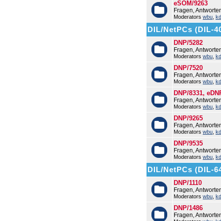
eSOM/9263
Fragen, Antwort
Moderators
wbu
,
k
DIL/NetPCs (DIL-4
DNP/5282
Fragen, Antwort
Moderators
wbu
,
k
DNP/7520
Fragen, Antwort
Moderators
wbu
,
k
DNP/8331, eDN
Fragen, Antwort
Moderators
wbu
,
k
DNP/9265
Fragen, Antwort
Moderators
wbu
,
k
DNP/9535
Fragen, Antwort
Moderators
wbu
,
k
DIL/NetPCs (DIL-6
DNP/1110
Fragen, Antworte
Moderators
wbu
,
k
DNP/1486
Fragen, Antwort