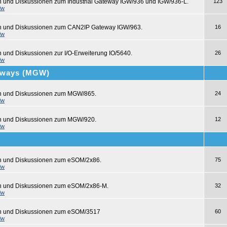
n und Diskussionen zum Industrial Gateway IGW/936 und IGW/936-L.
123
dw
en und Diskussionen zum CAN2IP Gateway IGW/963.
16
dw
n und Diskussionen zur I/O-Erweiterung IO/5640.
26
dw
teways (MGW)
en und Diskussionen zum MGW/865.
24
dw
en und Diskussionen zum MGW/920.
12
dw
en und Diskussionen zum eSOM/2x86.
75
dw
en und Diskussionen zum eSOM/2x86-M.
32
dw
en und Diskussionen zum eSOM/3517
60
dw