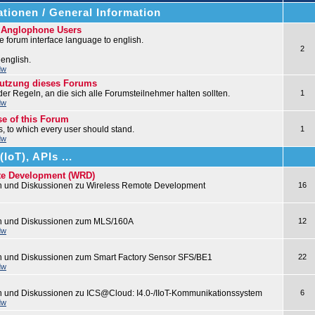
tionen / General Information
r Anglophone Users
 forum interface language to english.
2
 english.
dw
nutzung dieses Forums
 der Regeln, an die sich alle Forumsteilnehmer halten sollten.
1
dw
se of this Forum
les, to which every user should stand.
1
dw
IoT), APIs ...
te Development (WRD)
n und Diskussionen zu Wireless Remote Development
16
en und Diskussionen zum MLS/160A
12
dw
n und Diskussionen zum Smart Factory Sensor SFS/BE1
22
dw
n und Diskussionen zu ICS@Cloud: I4.0-/IIoT-Kommunikationssystem
6
dw