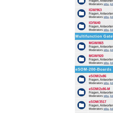
Fragen, Antworte
Moderators
wbu
,
k
IGW/963
Fragen, Antwort
Moderators
wbu
,
k
IO/5640
Fragen, Antworte
Moderators
wbu
,
k
Multifunction Ga
MGW/865
Fragen, Antwort
Moderators
wbu
,
k
MGW/920
Fragen, Antwort
Moderators
wbu
,
k
eSOM-200-Boards
eSOM/2x86
Fragen, Antwort
Moderators
wbu
,
k
eSOM/2x86-M
Fragen, Antwort
Moderators
wbu
,
k
eSOM/3517
Fragen, Antwort
Moderators
wbu
,
k