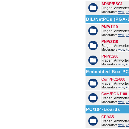
ADNP/ESC1
Fragen, Antwort
Moderators
wbu
,
k
DIL/NetPCs (PGA-
PNP/1110
Fragen, Antworte
Moderators
wbu
,
k
PNP/2110
Fragen, Antworte
Moderators
wbu
,
k
PNP/5280
Fragen, Antworte
Moderators
wbu
,
k
Embedded-Box-PC
Com/PC1-800
Fragen, Antwort
Moderators
wbu
,
k
Com/PC1-1100
Fragen, Antwort
Moderators
wbu
,
k
PC/104-Boards
CP/465
Fragen, Antworte
Moderators
wbu
,
k