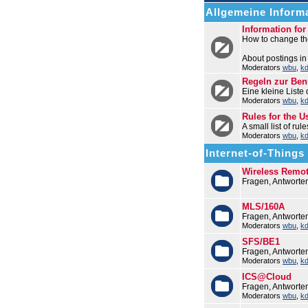
Allgemeine Informa
Information fo
How to change the
About postings in
Moderators
wbu
,
k
Regeln zur Be
Eine kleine Liste
Moderators
wbu
,
k
Rules for the U
A small list of ru
Moderators
wbu
,
k
Internet-of-Things (
Wireless Remo
Fragen, Antworte
MLS/160A
Fragen, Antwort
Moderators
wbu
,
k
SFS/BE1
Fragen, Antworte
Moderators
wbu
,
k
ICS@Cloud
Fragen, Antworte
Moderators
wbu
,
k