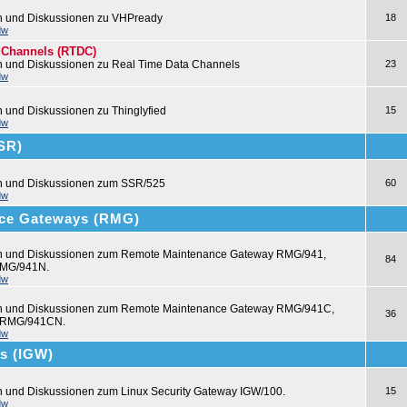
n und Diskussionen zu VHPready
18
dw
 Channels (RTDC)
n und Diskussionen zu Real Time Data Channels
23
dw
n und Diskussionen zu Thinglyfied
15
dw
SSR)
en und Diskussionen zum SSR/525
60
dw
ce Gateways (RMG)
en und Diskussionen zum Remote Maintenance Gateway RMG/941,
84
MG/941N.
dw
en und Diskussionen zum Remote Maintenance Gateway RMG/941C,
36
 RMG/941CN.
dw
ys (IGW)
n und Diskussionen zum Linux Security Gateway IGW/100.
15
dw