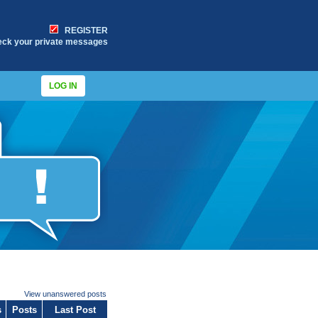
REGISTER
eck your private messages
LOG IN
View unanswered posts
s
Posts
Last Post