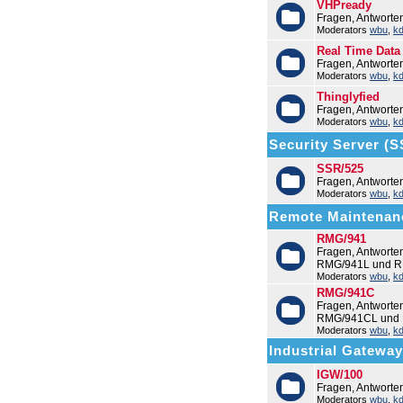
VHPready
Fragen, Antworte
Moderators
wbu
,
k
Real Time Data
Fragen, Antworte
Moderators
wbu
,
k
Thinglyfied
Fragen, Antworte
Moderators
wbu
,
k
Security Server (
SSR/525
Fragen, Antwort
Moderators
wbu
,
k
Remote Maintenan
RMG/941
Fragen, Antwort
RMG/941L und R
Moderators
wbu
,
k
RMG/941C
Fragen, Antwort
RMG/941CL und
Moderators
wbu
,
k
Industrial Gatewa
IGW/100
Fragen, Antworte
Moderators
wbu
,
k