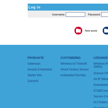
Log in
Username:
Password:
New posts
PRODUKTE
CUSTOMIZING
LÖSUNGE
Gateways
Wireless IoT Retrofit
Wireless 
(WRD)
Deeply Embedded
Smart Factory Sensor
Sichere OT
Starter Kits
embedded DevOps
All-IP (Mo
Zubehör
Embedded 
ICS@Clou
Sensor-2-I
I4.0-Daten-