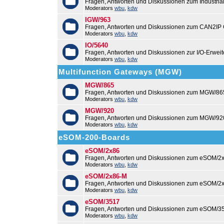
Fragen, Antworten und Diskussionen zum Industri
Moderators
wbu
,
kdw
IGW/963
Fragen, Antworten und Diskussionen zum CAN2IP
Moderators
wbu
,
kdw
IO/5640
Fragen, Antworten und Diskussionen zur I/O-Erweit
Moderators
wbu
,
kdw
Multifunction Gateways (MGW)
MGW/865
Fragen, Antworten und Diskussionen zum MGW/86
Moderators
wbu
,
kdw
MGW/920
Fragen, Antworten und Diskussionen zum MGW/92
Moderators
wbu
,
kdw
eSOM-200-Boards
eSOM/2x86
Fragen, Antworten und Diskussionen zum eSOM/2x
Moderators
wbu
,
kdw
eSOM/2x86-M
Fragen, Antworten und Diskussionen zum eSOM/2
Moderators
wbu
,
kdw
eSOM/3517
Fragen, Antworten und Diskussionen zum eSOM/3
Moderators
wbu
,
kdw