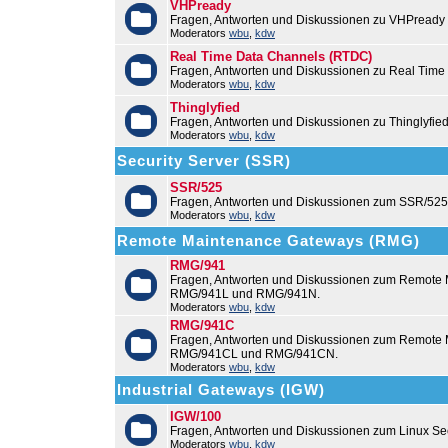
VHPready
Fragen, Antworten und Diskussionen zu VHPready
Moderators
wbu
,
kdw
Real Time Data Channels (RTDC)
Fragen, Antworten und Diskussionen zu Real Time
Moderators
wbu
,
kdw
Thinglyfied
Fragen, Antworten und Diskussionen zu Thinglyfie
Moderators
wbu
,
kdw
Security Server (SSR)
SSR/525
Fragen, Antworten und Diskussionen zum SSR/525
Moderators
wbu
,
kdw
Remote Maintenance Gateways (RMG)
RMG/941
Fragen, Antworten und Diskussionen zum Remote
RMG/941L und RMG/941N.
Moderators
wbu
,
kdw
RMG/941C
Fragen, Antworten und Diskussionen zum Remot
RMG/941CL und RMG/941CN.
Moderators
wbu
,
kdw
Industrial Gateways (IGW)
IGW/100
Fragen, Antworten und Diskussionen zum Linux Se
Moderators
wbu
,
kdw