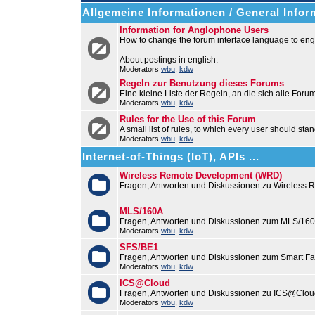
Allgemeine Informationen / General Infor
Information for Anglophone Users
How to change the forum interface language to engl
About postings in english.
Moderators
wbu
,
kdw
Regeln zur Benutzung dieses Forums
Eine kleine Liste der Regeln, an die sich alle Foru
Moderators
wbu
,
kdw
Rules for the Use of this Forum
A small list of rules, to which every user should stan
Moderators
wbu
,
kdw
Internet-of-Things (IoT), APIs ...
Wireless Remote Development (WRD)
Fragen, Antworten und Diskussionen zu Wireless
MLS/160A
Fragen, Antworten und Diskussionen zum MLS/16
Moderators
wbu
,
kdw
SFS/BE1
Fragen, Antworten und Diskussionen zum Smart F
Moderators
wbu
,
kdw
ICS@Cloud
Fragen, Antworten und Diskussionen zu ICS@Cloud
Moderators
wbu
,
kdw