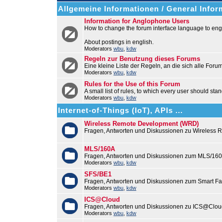
Allgemeine Informationen / General Infor
Information for Anglophone Users
How to change the forum interface language to engl
About postings in english.
Moderators
wbu
,
kdw
Regeln zur Benutzung dieses Forums
Eine kleine Liste der Regeln, an die sich alle Foru
Moderators
wbu
,
kdw
Rules for the Use of this Forum
A small list of rules, to which every user should stan
Moderators
wbu
,
kdw
Internet-of-Things (IoT), APIs ...
Wireless Remote Development (WRD)
Fragen, Antworten und Diskussionen zu Wireless
MLS/160A
Fragen, Antworten und Diskussionen zum MLS/16
Moderators
wbu
,
kdw
SFS/BE1
Fragen, Antworten und Diskussionen zum Smart F
Moderators
wbu
,
kdw
ICS@Cloud
Fragen, Antworten und Diskussionen zu ICS@Cloud
Moderators
wbu
,
kdw