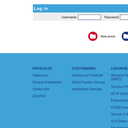
Log in
Username:
Password:
New posts
PRODUKTE
CUSTOMIZING
LÖSUNGE
Gateways
Wireless IoT Retrofit
Wireless 
(WRD)
Deeply Embedded
Smart Factory Sensor
Sichere OT
Starter Kits
embedded DevOps
All-IP (Mo
Zubehör
Embedded 
ICS@Clou
Sensor-2-I
I4.0-Daten-