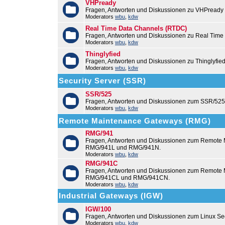
VHPready
Fragen, Antworten und Diskussionen zu VHPready
Moderators
wbu
,
kdw
Real Time Data Channels (RTDC)
Fragen, Antworten und Diskussionen zu Real Time
Moderators
wbu
,
kdw
Thinglyfied
Fragen, Antworten und Diskussionen zu Thinglyfie
Moderators
wbu
,
kdw
Security Server (SSR)
SSR/525
Fragen, Antworten und Diskussionen zum SSR/525
Moderators
wbu
,
kdw
Remote Maintenance Gateways (RMG)
RMG/941
Fragen, Antworten und Diskussionen zum Remote
RMG/941L und RMG/941N.
Moderators
wbu
,
kdw
RMG/941C
Fragen, Antworten und Diskussionen zum Remot
RMG/941CL und RMG/941CN.
Moderators
wbu
,
kdw
Industrial Gateways (IGW)
IGW/100
Fragen, Antworten und Diskussionen zum Linux Se
Moderators
wbu
,
kdw