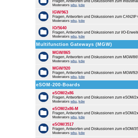
Fragen, Antworten und Diskussionen zum Industri
Moderators
wbu
,
kdw
IGW/963
Fragen, Antworten und Diskussionen zum CAN2IP
Moderators
wbu
,
kdw
IO/5640
Fragen, Antworten und Diskussionen zur I/O-Erweit
Moderators
wbu
,
kdw
Multifunction Gateways (MGW)
MGW/865
Fragen, Antworten und Diskussionen zum MGW/86
Moderators
wbu
,
kdw
MGW/920
Fragen, Antworten und Diskussionen zum MGW/92
Moderators
wbu
,
kdw
eSOM-200-Boards
eSOM/2x86
Fragen, Antworten und Diskussionen zum eSOM/2x
Moderators
wbu
,
kdw
eSOM/2x86-M
Fragen, Antworten und Diskussionen zum eSOM/2
Moderators
wbu
,
kdw
eSOM/3517
Fragen, Antworten und Diskussionen zum eSOM/3
Moderators
wbu
,
kdw