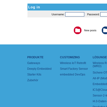
Log in
Username:
Password:
New posts
PRODUKTE
CUSTOMIZING
LÖSUNGE
Gateways
Wireless IoT Retrofit
Wireless 
(WRD)
Deeply Embedded
Smart Factory Sensor
Sichere OT
Starter Kits
embedded DevOps
All-IP (Mo
Zubehör
Embedded 
ICS@Clou
Sensor-2-I
I4.0-Daten-