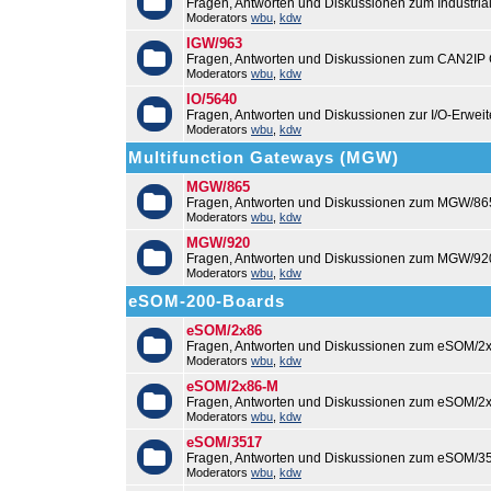
Fragen, Antworten und Diskussionen zum Industri
Moderators
wbu
,
kdw
IGW/963
Fragen, Antworten und Diskussionen zum CAN2IP
Moderators
wbu
,
kdw
IO/5640
Fragen, Antworten und Diskussionen zur I/O-Erweit
Moderators
wbu
,
kdw
Multifunction Gateways (MGW)
MGW/865
Fragen, Antworten und Diskussionen zum MGW/86
Moderators
wbu
,
kdw
MGW/920
Fragen, Antworten und Diskussionen zum MGW/92
Moderators
wbu
,
kdw
eSOM-200-Boards
eSOM/2x86
Fragen, Antworten und Diskussionen zum eSOM/2x
Moderators
wbu
,
kdw
eSOM/2x86-M
Fragen, Antworten und Diskussionen zum eSOM/2
Moderators
wbu
,
kdw
eSOM/3517
Fragen, Antworten und Diskussionen zum eSOM/3
Moderators
wbu
,
kdw