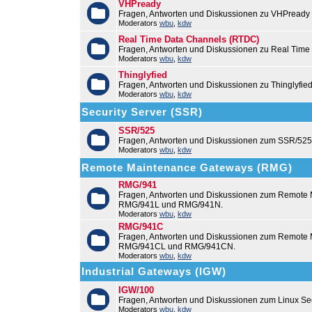
VHPready
Fragen, Antworten und Diskussionen zu VHPready
Moderators
wbu
,
kdw
Real Time Data Channels (RTDC)
Fragen, Antworten und Diskussionen zu Real Time
Moderators
wbu
,
kdw
Thinglyfied
Fragen, Antworten und Diskussionen zu Thinglyfie
Moderators
wbu
,
kdw
Security Server (SSR)
SSR/525
Fragen, Antworten und Diskussionen zum SSR/525
Moderators
wbu
,
kdw
Remote Maintenance Gateways (RMG)
RMG/941
Fragen, Antworten und Diskussionen zum Remote
RMG/941L und RMG/941N.
Moderators
wbu
,
kdw
RMG/941C
Fragen, Antworten und Diskussionen zum Remot
RMG/941CL und RMG/941CN.
Moderators
wbu
,
kdw
Industrial Gateways (IGW)
IGW/100
Fragen, Antworten und Diskussionen zum Linux Se
Moderators
wbu
,
kdw