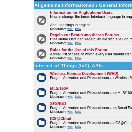
Allgemeine Informationen / General Infor
Information for Anglophone Users
How to change the forum interface language to engl
About postings in english.
Moderators
wbu
,
kdw
Regeln zur Benutzung dieses Forums
Eine kleine Liste der Regeln, an die sich alle Foru
Moderators
wbu
,
kdw
Rules for the Use of this Forum
A small list of rules, to which every user should stan
Moderators
wbu
,
kdw
Internet-of-Things (IoT), APIs ...
Wireless Remote Development (WRD)
Fragen, Antworten und Diskussionen zu Wireless
MLS/160A
Fragen, Antworten und Diskussionen zum MLS/16
Moderators
wbu
,
kdw
SFS/BE1
Fragen, Antworten und Diskussionen zum Smart F
Moderators
wbu
,
kdw
ICS@Cloud
Fragen, Antworten und Diskussionen zu ICS@Cloud
Moderators
wbu
,
kdw