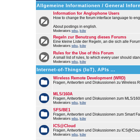
Allgemeine Informationen / General Infor
Information for Anglophone Users
How to change the forum interface language to engl
About postings in english.
Moderators
wbu
,
kdw
Regeln zur Benutzung dieses Forums
Eine kleine Liste der Regeln, an die sich alle Foru
Moderators
wbu
,
kdw
Rules for the Use of this Forum
A small list of rules, to which every user should stan
Moderators
wbu
,
kdw
Internet-of-Things (IoT), APIs ...
Wireless Remote Development (WRD)
Fragen, Antworten und Diskussionen zu Wireless
MLS/160A
Fragen, Antworten und Diskussionen zum MLS/16
Moderators
wbu
,
kdw
SFS/BE1
Fragen, Antworten und Diskussionen zum Smart F
Moderators
wbu
,
kdw
ICS@Cloud
Fragen, Antworten und Diskussionen zu ICS@Cloud
Moderators
wbu
,
kdw