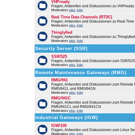
VHPready
Fragen, Antworten und Diskussionen zu VHPready
Moderators
wbu
,
kdw
Real Time Data Channels (RTDC)
Fragen, Antworten und Diskussionen zu Real Time
Moderators
wbu
,
kdw
Thinglyfied
Fragen, Antworten und Diskussionen zu Thinglyfie
Moderators
wbu
,
kdw
Security Server (SSR)
SSR/525
Fragen, Antworten und Diskussionen zum SSR/525
Moderators
wbu
,
kdw
Remote Maintenance Gateways (RMG)
RMG/941
Fragen, Antworten und Diskussionen zum Remote
RMG/941L und RMG/941N.
Moderators
wbu
,
kdw
RMG/941C
Fragen, Antworten und Diskussionen zum Remot
RMG/941CL und RMG/941CN.
Moderators
wbu
,
kdw
Industrial Gateways (IGW)
IGW/100
Fragen, Antworten und Diskussionen zum Linux Se
Moderators
wbu
,
kdw