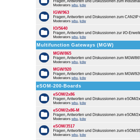
Fragen, Antworten und Diskussionen zum Industri
Moderators
wbu
,
kdw
IGW/963
Fragen, Antworten und Diskussionen zum CAN2IP
Moderators
wbu
,
kdw
IO/5640
Fragen, Antworten und Diskussionen zur I/O-Erweit
Moderators
wbu
,
kdw
Multifunction Gateways (MGW)
MGW/865
Fragen, Antworten und Diskussionen zum MGW/86
Moderators
wbu
,
kdw
MGW/920
Fragen, Antworten und Diskussionen zum MGW/92
Moderators
wbu
,
kdw
eSOM-200-Boards
eSOM/2x86
Fragen, Antworten und Diskussionen zum eSOM/2x
Moderators
wbu
,
kdw
eSOM/2x86-M
Fragen, Antworten und Diskussionen zum eSOM/2
Moderators
wbu
,
kdw
eSOM/3517
Fragen, Antworten und Diskussionen zum eSOM/3
Moderators
wbu
,
kdw