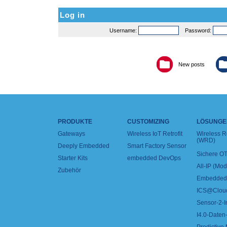
Log in
Username:
Password:
New posts
PRODUKTE
CUSTOMIZING
LÖSUNGE
Gateways
Wireless IoT Retrofit
Wireless 
(WRD)
Deeply Embedded
Smart Factory Sensor
Sichere OT
Starter Kits
embedded DevOps
All-IP (Mo
Zubehör
Embedded 
ICS@Clou
Sensor-2-I
I4.0-Daten-