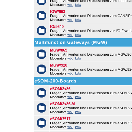
Fragen, Antworten und Diskussionen zum Industri
Moderators
wbu
,
kdw
IGW/963
Fragen, Antworten und Diskussionen zum CAN2IP
Moderators
wbu
,
kdw
IO/5640
Fragen, Antworten und Diskussionen zur I/O-Erweit
Moderators
wbu
,
kdw
Multifunction Gateways (MGW)
MGW/865
Fragen, Antworten und Diskussionen zum MGW/86
Moderators
wbu
,
kdw
MGW/920
Fragen, Antworten und Diskussionen zum MGW/92
Moderators
wbu
,
kdw
eSOM-200-Boards
eSOM/2x86
Fragen, Antworten und Diskussionen zum eSOM/2x
Moderators
wbu
,
kdw
eSOM/2x86-M
Fragen, Antworten und Diskussionen zum eSOM/2
Moderators
wbu
,
kdw
eSOM/3517
Fragen, Antworten und Diskussionen zum eSOM/3
Moderators
wbu
,
kdw