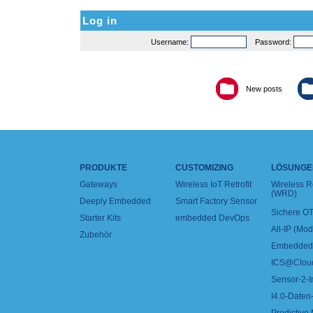
Log in
Username:
Password:
New posts
PRODUKTE
CUSTOMIZING
LÖSUNGE
Gateways
Wireless IoT Retrofit
Wireless 
(WRD)
Deeply Embedded
Smart Factory Sensor
Sichere OT
Starter Kits
embedded DevOps
All-IP (Mo
Zubehör
Embedded 
ICS@Clou
Sensor-2-I
I4.0-Daten-