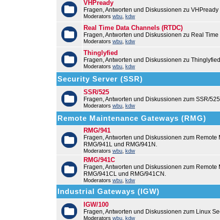
VHPready
Fragen, Antworten und Diskussionen zu VHPready
Moderators
wbu
,
kdw
Real Time Data Channels (RTDC)
Fragen, Antworten und Diskussionen zu Real Time
Moderators
wbu
,
kdw
Thinglyfied
Fragen, Antworten und Diskussionen zu Thinglyfie
Moderators
wbu
,
kdw
Security Server (SSR)
SSR/525
Fragen, Antworten und Diskussionen zum SSR/525
Moderators
wbu
,
kdw
Remote Maintenance Gateways (RMG)
RMG/941
Fragen, Antworten und Diskussionen zum Remote
RMG/941L und RMG/941N.
Moderators
wbu
,
kdw
RMG/941C
Fragen, Antworten und Diskussionen zum Remot
RMG/941CL und RMG/941CN.
Moderators
wbu
,
kdw
Industrial Gateways (IGW)
IGW/100
Fragen, Antworten und Diskussionen zum Linux Se
Moderators
wbu
,
kdw