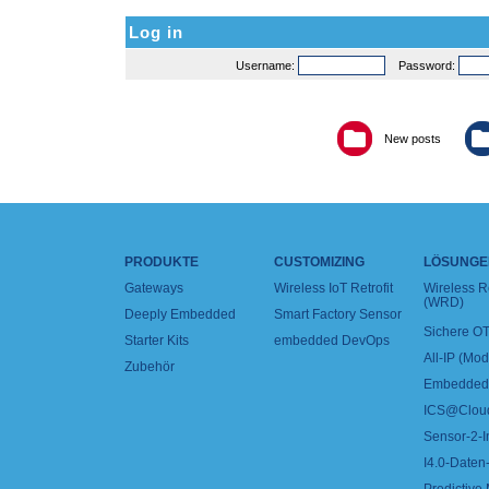
Log in
Username:
Password:
New posts
PRODUKTE
CUSTOMIZING
LÖSUNGE
Gateways
Wireless IoT Retrofit
Wireless 
(WRD)
Deeply Embedded
Smart Factory Sensor
Sichere OT
Starter Kits
embedded DevOps
All-IP (Mo
Zubehör
Embedded 
ICS@Clou
Sensor-2-I
I4.0-Daten-