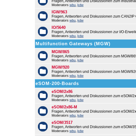
Fragen, Antworten und Diskussionen zum Industri
Moderators
wbu
,
kdw
IGW/963
Fragen, Antworten und Diskussionen zum CAN2IP
Moderators
wbu
,
kdw
IO/5640
Fragen, Antworten und Diskussionen zur I/O-Erweit
Moderators
wbu
,
kdw
Multifunction Gateways (MGW)
MGW/865
Fragen, Antworten und Diskussionen zum MGW/86
Moderators
wbu
,
kdw
MGW/920
Fragen, Antworten und Diskussionen zum MGW/92
Moderators
wbu
,
kdw
eSOM-200-Boards
eSOM/2x86
Fragen, Antworten und Diskussionen zum eSOM/2x
Moderators
wbu
,
kdw
eSOM/2x86-M
Fragen, Antworten und Diskussionen zum eSOM/2
Moderators
wbu
,
kdw
eSOM/3517
Fragen, Antworten und Diskussionen zum eSOM/3
Moderators
wbu
,
kdw