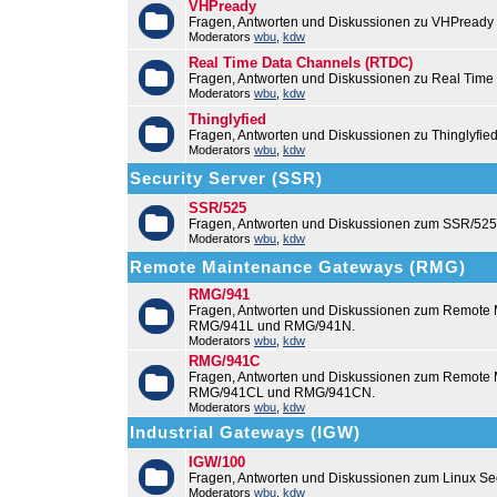
VHPready
Fragen, Antworten und Diskussionen zu VHPready
Moderators
wbu
,
kdw
Real Time Data Channels (RTDC)
Fragen, Antworten und Diskussionen zu Real Time
Moderators
wbu
,
kdw
Thinglyfied
Fragen, Antworten und Diskussionen zu Thinglyfie
Moderators
wbu
,
kdw
Security Server (SSR)
SSR/525
Fragen, Antworten und Diskussionen zum SSR/525
Moderators
wbu
,
kdw
Remote Maintenance Gateways (RMG)
RMG/941
Fragen, Antworten und Diskussionen zum Remote
RMG/941L und RMG/941N.
Moderators
wbu
,
kdw
RMG/941C
Fragen, Antworten und Diskussionen zum Remot
RMG/941CL und RMG/941CN.
Moderators
wbu
,
kdw
Industrial Gateways (IGW)
IGW/100
Fragen, Antworten und Diskussionen zum Linux Se
Moderators
wbu
,
kdw