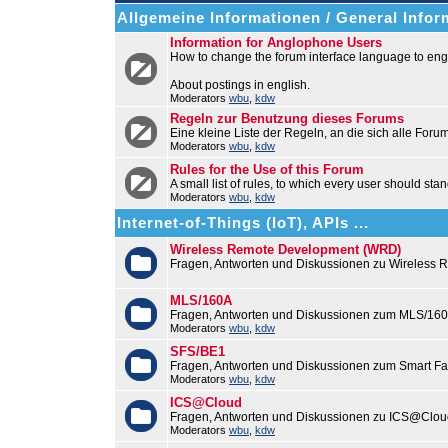
Allgemeine Informationen / General Infor
Information for Anglophone Users
How to change the forum interface language to engl
About postings in english.
Moderators
wbu
,
kdw
Regeln zur Benutzung dieses Forums
Eine kleine Liste der Regeln, an die sich alle Foru
Moderators
wbu
,
kdw
Rules for the Use of this Forum
A small list of rules, to which every user should stan
Moderators
wbu
,
kdw
Internet-of-Things (IoT), APIs ...
Wireless Remote Development (WRD)
Fragen, Antworten und Diskussionen zu Wireless
MLS/160A
Fragen, Antworten und Diskussionen zum MLS/16
Moderators
wbu
,
kdw
SFS/BE1
Fragen, Antworten und Diskussionen zum Smart F
Moderators
wbu
,
kdw
ICS@Cloud
Fragen, Antworten und Diskussionen zu ICS@Cloud
Moderators
wbu
,
kdw