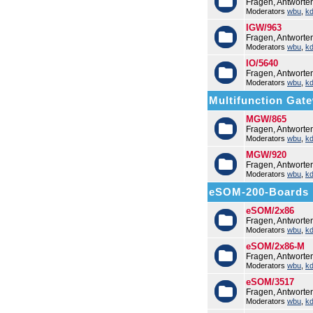
Fragen, Antworte
Moderators
wbu
,
k
IGW/963
Fragen, Antwort
Moderators
wbu
,
k
IO/5640
Fragen, Antworte
Moderators
wbu
,
k
Multifunction Ga
MGW/865
Fragen, Antwort
Moderators
wbu
,
k
MGW/920
Fragen, Antwort
Moderators
wbu
,
k
eSOM-200-Boards
eSOM/2x86
Fragen, Antwort
Moderators
wbu
,
k
eSOM/2x86-M
Fragen, Antwort
Moderators
wbu
,
k
eSOM/3517
Fragen, Antwort
Moderators
wbu
,
k