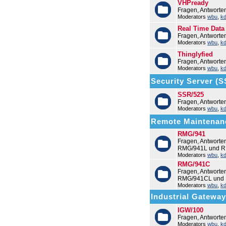
VHPready
Fragen, Antworte
Moderators
wbu
,
k
Real Time Data
Fragen, Antworte
Moderators
wbu
,
k
Thinglyfied
Fragen, Antworte
Moderators
wbu
,
k
Security Server (
SSR/525
Fragen, Antwort
Moderators
wbu
,
k
Remote Maintenan
RMG/941
Fragen, Antwort
RMG/941L und R
Moderators
wbu
,
k
RMG/941C
Fragen, Antwort
RMG/941CL und
Moderators
wbu
,
k
Industrial Gatewa
IGW/100
Fragen, Antworte
Moderators
wbu
,
k