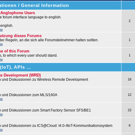
tionen / General Information
r Anglophone Users
 forum interface language to english.
2
 english.
dw
nutzung dieses Forums
 der Regeln, an die sich alle Forumsteilnehmer halten sollten.
1
dw
se of this Forum
les, to which every user should stand.
1
dw
IoT), APIs ...
te Development (WRD)
n und Diskussionen zu Wireless Remote Development
16
en und Diskussionen zum MLS/160A
12
dw
n und Diskussionen zum Smart Factory Sensor SFS/BE1
22
dw
n und Diskussionen zu ICS@Cloud: I4.0-/IIoT-Kommunikationssystem
6
dw