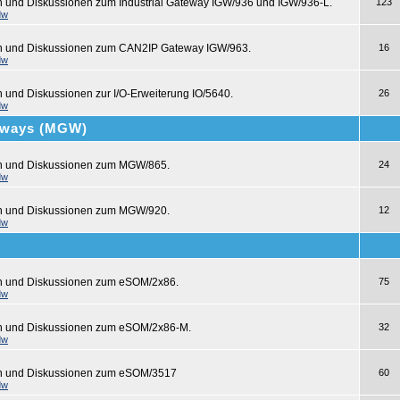
n und Diskussionen zum Industrial Gateway IGW/936 und IGW/936-L.
123
dw
en und Diskussionen zum CAN2IP Gateway IGW/963.
16
dw
n und Diskussionen zur I/O-Erweiterung IO/5640.
26
dw
teways (MGW)
en und Diskussionen zum MGW/865.
24
dw
en und Diskussionen zum MGW/920.
12
dw
en und Diskussionen zum eSOM/2x86.
75
dw
en und Diskussionen zum eSOM/2x86-M.
32
dw
en und Diskussionen zum eSOM/3517
60
dw