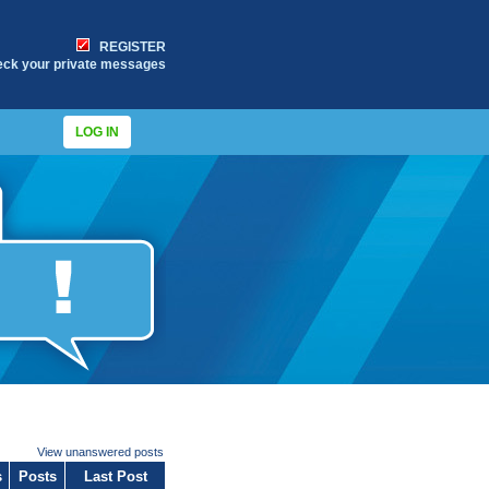
REGISTER
eck your private messages
LOG IN
View unanswered posts
s
Posts
Last Post