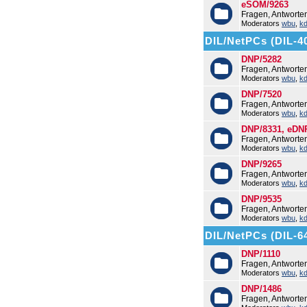
eSOM/9263
Fragen, Antwort
Moderators
wbu
,
k
DIL/NetPCs (DIL-4
DNP/5282
Fragen, Antwort
Moderators
wbu
,
k
DNP/7520
Fragen, Antwort
Moderators
wbu
,
k
DNP/8331, eDN
Fragen, Antwort
Moderators
wbu
,
k
DNP/9265
Fragen, Antwort
Moderators
wbu
,
k
DNP/9535
Fragen, Antwort
Moderators
wbu
,
k
DIL/NetPCs (DIL-6
DNP/1110
Fragen, Antworte
Moderators
wbu
,
k
DNP/1486
Fragen, Antwort