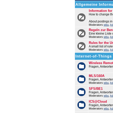
Allgemeine Informa
Information fo
How to change the
About postings in
Moderators
wbu
,
k
Regeln zur Be
Eine kleine Liste
Moderators
wbu
,
k
Rules for the U
A small list of ru
Moderators
wbu
,
k
Internet-of-Things (
Wireless Remo
Fragen, Antworte
MLS/160A
Fragen, Antwort
Moderators
wbu
,
k
SFS/BE1
Fragen, Antworte
Moderators
wbu
,
k
ICS@Cloud
Fragen, Antworte
Moderators
wbu
,
k