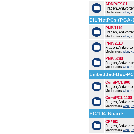
ADNP/ESC1
Fragen, Antwort
Moderators
wbu
,
k
DIL/NetPCs (PGA-
PNP/1110
Fragen, Antworte
Moderators
wbu
,
k
PNP/2110
Fragen, Antworte
Moderators
wbu
,
k
PNP/5280
Fragen, Antworte
Moderators
wbu
,
k
Embedded-Box-PC
Com/PC1-800
Fragen, Antwort
Moderators
wbu
,
k
Com/PC1-1100
Fragen, Antwort
Moderators
wbu
,
k
PC/104-Boards
CP/465
Fragen, Antworte
Moderators
wbu
,
k