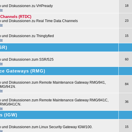
n und Diskussionen zu VHPready
18
dw
 Channels (RTDC)
n und Diskussionen zu Real Time Data Channels
23
dw
n und Diskussionen zu Thinglyfied
15
dw
SSR)
en und Diskussionen zum SSR/525
60
dw
ce Gateways (RMG)
en und Diskussionen zum Remote Maintenance Gateway RMG/941,
84
MG/941N.
dw
en und Diskussionen zum Remote Maintenance Gateway RMG/941C,
36
 RMG/941CN.
dw
ys (IGW)
n und Diskussionen zum Linux Security Gateway IGW/100.
15
dw