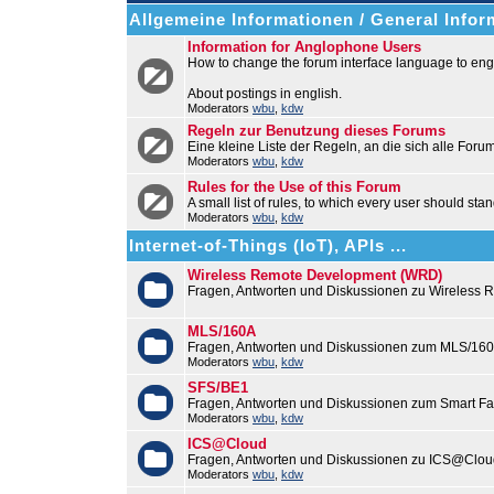
Allgemeine Informationen / General Infor
Information for Anglophone Users
How to change the forum interface language to engl
About postings in english.
Moderators
wbu
,
kdw
Regeln zur Benutzung dieses Forums
Eine kleine Liste der Regeln, an die sich alle Foru
Moderators
wbu
,
kdw
Rules for the Use of this Forum
A small list of rules, to which every user should stan
Moderators
wbu
,
kdw
Internet-of-Things (IoT), APIs ...
Wireless Remote Development (WRD)
Fragen, Antworten und Diskussionen zu Wireless
MLS/160A
Fragen, Antworten und Diskussionen zum MLS/16
Moderators
wbu
,
kdw
SFS/BE1
Fragen, Antworten und Diskussionen zum Smart F
Moderators
wbu
,
kdw
ICS@Cloud
Fragen, Antworten und Diskussionen zu ICS@Cloud
Moderators
wbu
,
kdw