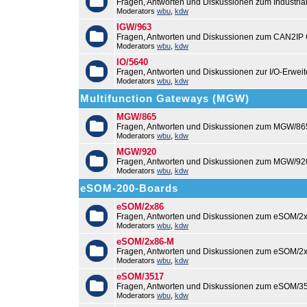
Fragen, Antworten und Diskussionen zum Industri
Moderators
wbu
,
kdw
IGW/963
Fragen, Antworten und Diskussionen zum CAN2IP
Moderators
wbu
,
kdw
IO/5640
Fragen, Antworten und Diskussionen zur I/O-Erweit
Moderators
wbu
,
kdw
Multifunction Gateways (MGW)
MGW/865
Fragen, Antworten und Diskussionen zum MGW/86
Moderators
wbu
,
kdw
MGW/920
Fragen, Antworten und Diskussionen zum MGW/92
Moderators
wbu
,
kdw
eSOM-200-Boards
eSOM/2x86
Fragen, Antworten und Diskussionen zum eSOM/2x
Moderators
wbu
,
kdw
eSOM/2x86-M
Fragen, Antworten und Diskussionen zum eSOM/2
Moderators
wbu
,
kdw
eSOM/3517
Fragen, Antworten und Diskussionen zum eSOM/3
Moderators
wbu
,
kdw