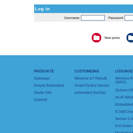
Log in
Username:
Password:
New posts
PRODUKTE
CUSTOMIZING
LÖSUNGE
Gateways
Wireless IoT Retrofit
Wireless 
(WRD)
Deeply Embedded
Smart Factory Sensor
Sichere OT
Starter Kits
embedded DevOps
All-IP (Mo
Zubehör
Embedded 
ICS@Clou
Sensor-2-I
I4.0-Daten-