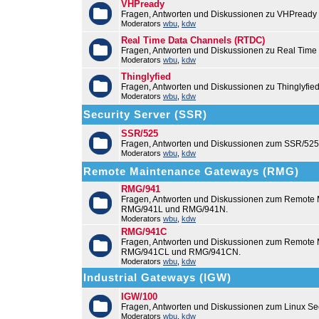
VHPready
Fragen, Antworten und Diskussionen zu VHPready
Moderators
wbu
,
kdw
Real Time Data Channels (RTDC)
Fragen, Antworten und Diskussionen zu Real Time
Moderators
wbu
,
kdw
Thinglyfied
Fragen, Antworten und Diskussionen zu Thinglyfie
Moderators
wbu
,
kdw
Security Server (SSR)
SSR/525
Fragen, Antworten und Diskussionen zum SSR/525
Moderators
wbu
,
kdw
Remote Maintenance Gateways (RMG)
RMG/941
Fragen, Antworten und Diskussionen zum Remote
RMG/941L und RMG/941N.
Moderators
wbu
,
kdw
RMG/941C
Fragen, Antworten und Diskussionen zum Remot
RMG/941CL und RMG/941CN.
Moderators
wbu
,
kdw
Industrial Gateways (IGW)
IGW/100
Fragen, Antworten und Diskussionen zum Linux Se
Moderators
wbu
,
kdw