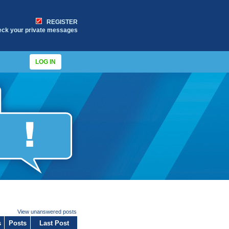
REGISTER
eck your private messages
LOG IN
View unanswered posts
s
Posts
Last Post