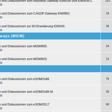
n und Diskussionen zum Industrial Gateway IGW/936 und IGW/936-L.
123
dw
en und Diskussionen zum CAN2IP Gateway IGW/963.
16
dw
n und Diskussionen zur I/O-Erweiterung IO/5640.
26
dw
teways (MGW)
en und Diskussionen zum MGW/865.
24
dw
en und Diskussionen zum MGW/920.
12
dw
en und Diskussionen zum eSOM/2x86.
75
dw
en und Diskussionen zum eSOM/2x86-M.
32
dw
en und Diskussionen zum eSOM/3517
60
dw