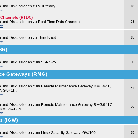
n und Diskussionen zu VHPready
18
dw
 Channels (RTDC)
n und Diskussionen zu Real Time Data Channels
23
dw
n und Diskussionen zu Thinglyfied
15
dw
SSR)
en und Diskussionen zum SSR/525
60
dw
ce Gateways (RMG)
en und Diskussionen zum Remote Maintenance Gateway RMG/941,
84
MG/941N.
dw
en und Diskussionen zum Remote Maintenance Gateway RMG/941C,
36
 RMG/941CN.
dw
ys (IGW)
n und Diskussionen zum Linux Security Gateway IGW/100.
15
dw