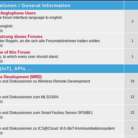
tionen / General Information
r Anglophone Users
 forum interface language to english.
2
 english.
dw
nutzung dieses Forums
 der Regeln, an die sich alle Forumsteilnehmer halten sollten.
1
dw
se of this Forum
les, to which every user should stand.
1
dw
IoT), APIs ...
te Development (WRD)
n und Diskussionen zu Wireless Remote Development
16
en und Diskussionen zum MLS/160A
12
dw
n und Diskussionen zum Smart Factory Sensor SFS/BE1
22
dw
n und Diskussionen zu ICS@Cloud: I4.0-/IIoT-Kommunikationssystem
6
dw