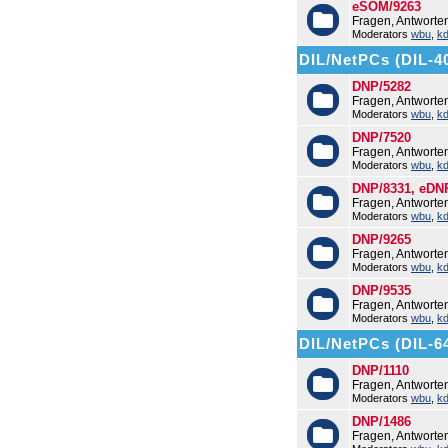
eSOM/9263
Fragen, Antwort
Moderators
wbu
,
k
DIL/NetPCs (DIL-4
DNP/5282
Fragen, Antwort
Moderators
wbu
,
k
DNP/7520
Fragen, Antwort
Moderators
wbu
,
k
DNP/8331, eDN
Fragen, Antwort
Moderators
wbu
,
k
DNP/9265
Fragen, Antwort
Moderators
wbu
,
k
DNP/9535
Fragen, Antwort
Moderators
wbu
,
k
DIL/NetPCs (DIL-6
DNP/1110
Fragen, Antworte
Moderators
wbu
,
k
DNP/1486
Fragen, Antwort