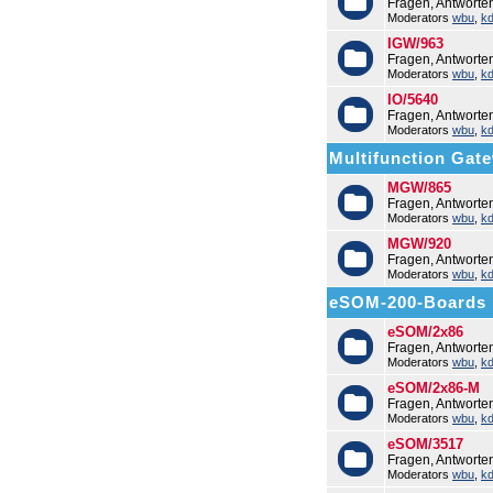
Fragen, Antworte
Moderators
wbu
,
k
IGW/963
Fragen, Antwort
Moderators
wbu
,
k
IO/5640
Fragen, Antworte
Moderators
wbu
,
k
Multifunction Ga
MGW/865
Fragen, Antwort
Moderators
wbu
,
k
MGW/920
Fragen, Antwort
Moderators
wbu
,
k
eSOM-200-Boards
eSOM/2x86
Fragen, Antwort
Moderators
wbu
,
k
eSOM/2x86-M
Fragen, Antwort
Moderators
wbu
,
k
eSOM/3517
Fragen, Antwort
Moderators
wbu
,
k