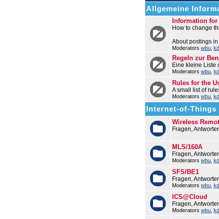
Allgemeine Informa
Information fo
How to change the
About postings in
Moderators
wbu
,
k
Regeln zur Be
Eine kleine Liste
Moderators
wbu
,
k
Rules for the U
A small list of ru
Moderators
wbu
,
k
Internet-of-Things (
Wireless Remo
Fragen, Antworte
MLS/160A
Fragen, Antwort
Moderators
wbu
,
k
SFS/BE1
Fragen, Antworte
Moderators
wbu
,
k
ICS@Cloud
Fragen, Antworte
Moderators
wbu
,
k