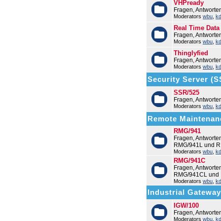
VHPready
Fragen, Antworte
Moderators
wbu
,
k
Real Time Data
Fragen, Antworte
Moderators
wbu
,
k
Thinglyfied
Fragen, Antworte
Moderators
wbu
,
k
Security Server (
SSR/525
Fragen, Antwort
Moderators
wbu
,
k
Remote Maintenan
RMG/941
Fragen, Antwort
RMG/941L und R
Moderators
wbu
,
k
RMG/941C
Fragen, Antwort
RMG/941CL und
Moderators
wbu
,
k
Industrial Gatewa
IGW/100
Fragen, Antworte
Moderators
wbu
,
k