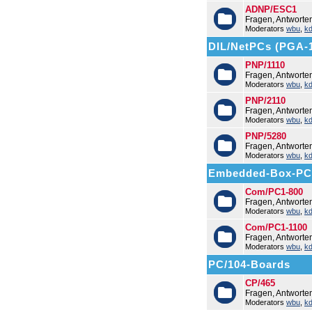
ADNP/ESC1
Fragen, Antwort
Moderators
wbu
,
k
DIL/NetPCs (PGA-
PNP/1110
Fragen, Antworte
Moderators
wbu
,
k
PNP/2110
Fragen, Antworte
Moderators
wbu
,
k
PNP/5280
Fragen, Antworte
Moderators
wbu
,
k
Embedded-Box-PC
Com/PC1-800
Fragen, Antwort
Moderators
wbu
,
k
Com/PC1-1100
Fragen, Antwort
Moderators
wbu
,
k
PC/104-Boards
CP/465
Fragen, Antworte
Moderators
wbu
,
k