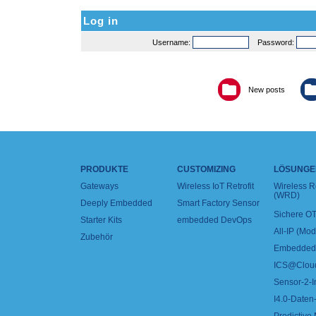
Log in
Username:
Password:
New posts
PRODUKTE
CUSTOMIZING
LÖSUNGE
Gateways
Wireless IoT Retrofit
Wireless 
(WRD)
Deeply Embedded
Smart Factory Sensor
Sichere OT
Starter Kits
embedded DevOps
All-IP (Mo
Zubehör
Embedded 
ICS@Clou
Sensor-2-I
I4.0-Daten-