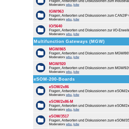
Fragen, Antworten und Diskussionen zum Industri
Moderators
wbu
,
kdw
IGW/963
Fragen, Antworten und Diskussionen zum CAN2IP
Moderators
wbu
,
kdw
IO/5640
Fragen, Antworten und Diskussionen zur I/O-Erweit
Moderators
wbu
,
kdw
Multifunction Gateways (MGW)
MGW/865
Fragen, Antworten und Diskussionen zum MGW/86
Moderators
wbu
,
kdw
MGW/920
Fragen, Antworten und Diskussionen zum MGW/92
Moderators
wbu
,
kdw
eSOM-200-Boards
eSOM/2x86
Fragen, Antworten und Diskussionen zum eSOM/2x
Moderators
wbu
,
kdw
eSOM/2x86-M
Fragen, Antworten und Diskussionen zum eSOM/2
Moderators
wbu
,
kdw
eSOM/3517
Fragen, Antworten und Diskussionen zum eSOM/3
Moderators
wbu
,
kdw