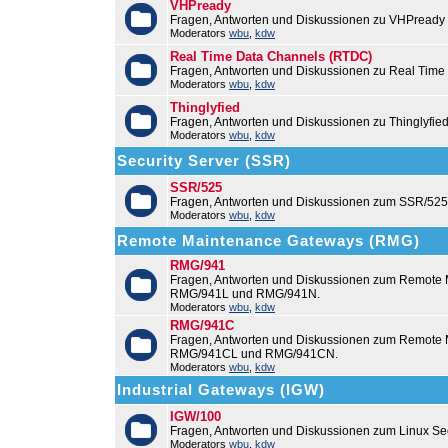
VHPready
Fragen, Antworten und Diskussionen zu VHPready
Moderators
wbu
,
kdw
Real Time Data Channels (RTDC)
Fragen, Antworten und Diskussionen zu Real Time
Moderators
wbu
,
kdw
Thinglyfied
Fragen, Antworten und Diskussionen zu Thinglyfie
Moderators
wbu
,
kdw
Security Server (SSR)
SSR/525
Fragen, Antworten und Diskussionen zum SSR/525
Moderators
wbu
,
kdw
Remote Maintenance Gateways (RMG)
RMG/941
Fragen, Antworten und Diskussionen zum Remote
RMG/941L und RMG/941N.
Moderators
wbu
,
kdw
RMG/941C
Fragen, Antworten und Diskussionen zum Remot
RMG/941CL und RMG/941CN.
Moderators
wbu
,
kdw
Industrial Gateways (IGW)
IGW/100
Fragen, Antworten und Diskussionen zum Linux Se
Moderators
wbu
,
kdw