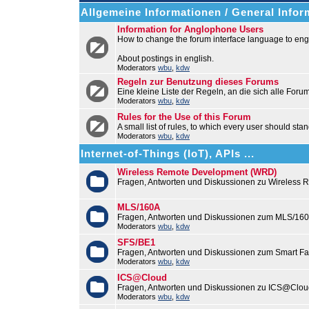
Allgemeine Informationen / General Infor
Information for Anglophone Users
How to change the forum interface language to engl
About postings in english.
Moderators
wbu
,
kdw
Regeln zur Benutzung dieses Forums
Eine kleine Liste der Regeln, an die sich alle Foru
Moderators
wbu
,
kdw
Rules for the Use of this Forum
A small list of rules, to which every user should stan
Moderators
wbu
,
kdw
Internet-of-Things (IoT), APIs ...
Wireless Remote Development (WRD)
Fragen, Antworten und Diskussionen zu Wireless
MLS/160A
Fragen, Antworten und Diskussionen zum MLS/16
Moderators
wbu
,
kdw
SFS/BE1
Fragen, Antworten und Diskussionen zum Smart F
Moderators
wbu
,
kdw
ICS@Cloud
Fragen, Antworten und Diskussionen zu ICS@Cloud
Moderators
wbu
,
kdw