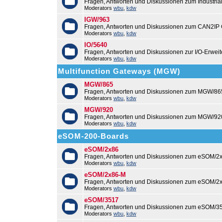
Fragen, Antworten und Diskussionen zum Industri
Moderators
wbu
,
kdw
IGW/963
Fragen, Antworten und Diskussionen zum CAN2IP
Moderators
wbu
,
kdw
IO/5640
Fragen, Antworten und Diskussionen zur I/O-Erweit
Moderators
wbu
,
kdw
Multifunction Gateways (MGW)
MGW/865
Fragen, Antworten und Diskussionen zum MGW/86
Moderators
wbu
,
kdw
MGW/920
Fragen, Antworten und Diskussionen zum MGW/92
Moderators
wbu
,
kdw
eSOM-200-Boards
eSOM/2x86
Fragen, Antworten und Diskussionen zum eSOM/2x
Moderators
wbu
,
kdw
eSOM/2x86-M
Fragen, Antworten und Diskussionen zum eSOM/2
Moderators
wbu
,
kdw
eSOM/3517
Fragen, Antworten und Diskussionen zum eSOM/3
Moderators
wbu
,
kdw