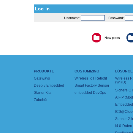
Log in
Username:
Password:
New posts
PRODUKTE
CUSTOMIZING
LÖSUNGE
Gateways
Wireless IoT Retrofit
Wireless 
(WRD)
Deeply Embedded
Smart Factory Sensor
Sichere OT
Starter Kits
embedded DevOps
All-IP (Mo
Zubehör
Embedded 
ICS@Clou
Sensor-2-I
I4.0-Daten-