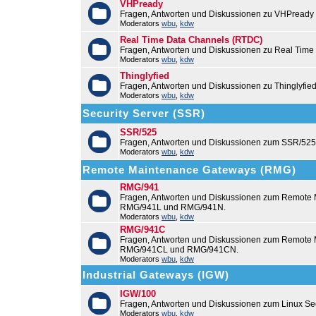
VHPready
Fragen, Antworten und Diskussionen zu VHPready
Moderators
wbu
,
kdw
Real Time Data Channels (RTDC)
Fragen, Antworten und Diskussionen zu Real Time
Moderators
wbu
,
kdw
Thinglyfied
Fragen, Antworten und Diskussionen zu Thinglyfie
Moderators
wbu
,
kdw
Security Server (SSR)
SSR/525
Fragen, Antworten und Diskussionen zum SSR/525
Moderators
wbu
,
kdw
Remote Maintenance Gateways (RMG)
RMG/941
Fragen, Antworten und Diskussionen zum Remote
RMG/941L und RMG/941N.
Moderators
wbu
,
kdw
RMG/941C
Fragen, Antworten und Diskussionen zum Remot
RMG/941CL und RMG/941CN.
Moderators
wbu
,
kdw
Industrial Gateways (IGW)
IGW/100
Fragen, Antworten und Diskussionen zum Linux Se
Moderators
wbu
,
kdw