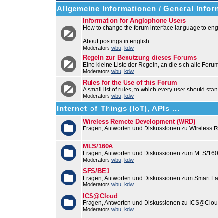
Allgemeine Informationen / General Infor
Information for Anglophone Users
How to change the forum interface language to engl
About postings in english.
Moderators
wbu
,
kdw
Regeln zur Benutzung dieses Forums
Eine kleine Liste der Regeln, an die sich alle Foru
Moderators
wbu
,
kdw
Rules for the Use of this Forum
A small list of rules, to which every user should stan
Moderators
wbu
,
kdw
Internet-of-Things (IoT), APIs ...
Wireless Remote Development (WRD)
Fragen, Antworten und Diskussionen zu Wireless
MLS/160A
Fragen, Antworten und Diskussionen zum MLS/16
Moderators
wbu
,
kdw
SFS/BE1
Fragen, Antworten und Diskussionen zum Smart F
Moderators
wbu
,
kdw
ICS@Cloud
Fragen, Antworten und Diskussionen zu ICS@Cloud
Moderators
wbu
,
kdw