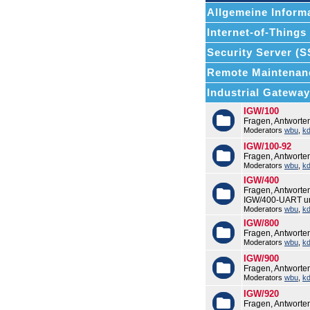
Allgemeine Informa
Internet-of-Things (
Security Server (
Remote Maintenan
Industrial Gatewa
IGW/100
Fragen, Antworte
Moderators
wbu
,
k
IGW/100-92
Fragen, Antworte
Moderators
wbu
,
k
IGW/400
Fragen, Antworte
IGW/400-UART u
Moderators
wbu
,
k
IGW/800
Fragen, Antworte
Moderators
wbu
,
k
IGW/900
Fragen, Antworte
Moderators
wbu
,
k
IGW/920
Fragen, Antworte