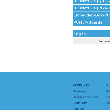
DIL/NetPCs (QIL-1
DIL/NetPCs (PGA-
Embedded-Box-PC
PC/104-Boards
Log in
Usernam
PRODUKTE
C
Gateways
Wi
Deeply Embedded
Sm
Starter Kits
em
Zubehör