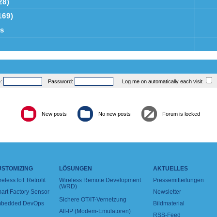
28)
169)
s
e:
Password:
Log me on automatically each visit
New posts
No new posts
Forum is locked
USTOMIZING
LÖSUNGEN
AKTUELLES
reless IoT Retrofit
Wireless Remote Development
Pressemitteilungen
(WRD)
art Factory Sensor
Newsletter
Sichere OT/IT-Vernetzung
bedded DevOps
Bildmaterial
All-IP (Modem-Emulatoren)
RSS-Feed