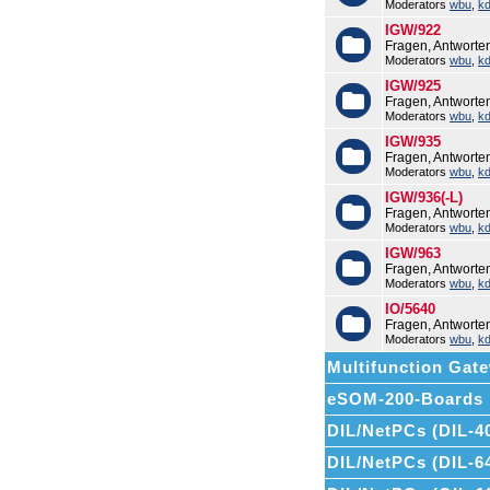
Moderators
wbu
,
k
IGW/922
Fragen, Antworte
Moderators
wbu
,
k
IGW/925
Fragen, Antworte
Moderators
wbu
,
k
IGW/935
Fragen, Antworte
Moderators
wbu
,
k
IGW/936(-L)
Fragen, Antworte
Moderators
wbu
,
k
IGW/963
Fragen, Antwort
Moderators
wbu
,
k
IO/5640
Fragen, Antworte
Moderators
wbu
,
k
Multifunction Ga
eSOM-200-Boards
DIL/NetPCs (DIL-4
DIL/NetPCs (DIL-6