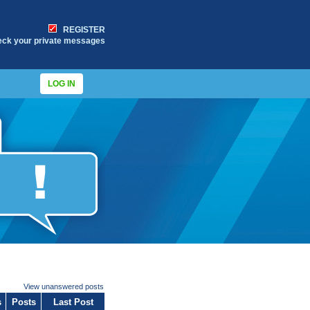
REGISTER
eck your private messages
LOG IN
View unanswered posts
s
Posts
Last Post