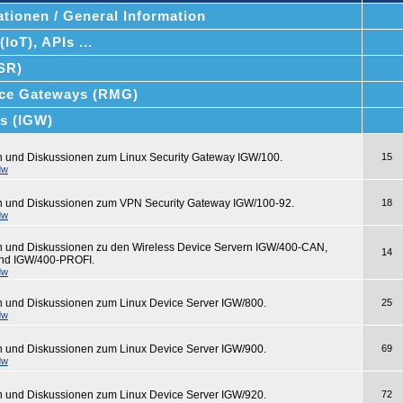
tionen / General Information
IoT), APIs ...
SSR)
ce Gateways (RMG)
ys (IGW)
n und Diskussionen zum Linux Security Gateway IGW/100.
15
dw
n und Diskussionen zum VPN Security Gateway IGW/100-92.
18
dw
n und Diskussionen zu den Wireless Device Servern IGW/400-CAN,
14
nd IGW/400-PROFI.
dw
n und Diskussionen zum Linux Device Server IGW/800.
25
dw
n und Diskussionen zum Linux Device Server IGW/900.
69
dw
n und Diskussionen zum Linux Device Server IGW/920.
72