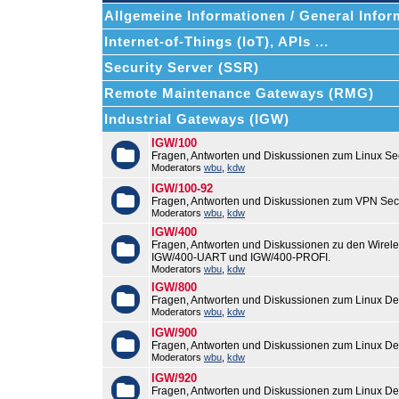
Allgemeine Informationen / General Infor
Internet-of-Things (IoT), APIs ...
Security Server (SSR)
Remote Maintenance Gateways (RMG)
Industrial Gateways (IGW)
IGW/100
Fragen, Antworten und Diskussionen zum Linux Se
Moderators
wbu
,
kdw
IGW/100-92
Fragen, Antworten und Diskussionen zum VPN Sec
Moderators
wbu
,
kdw
IGW/400
Fragen, Antworten und Diskussionen zu den Wirel
IGW/400-UART und IGW/400-PROFI.
Moderators
wbu
,
kdw
IGW/800
Fragen, Antworten und Diskussionen zum Linux De
Moderators
wbu
,
kdw
IGW/900
Fragen, Antworten und Diskussionen zum Linux De
Moderators
wbu
,
kdw
IGW/920
Fragen, Antworten und Diskussionen zum Linux De