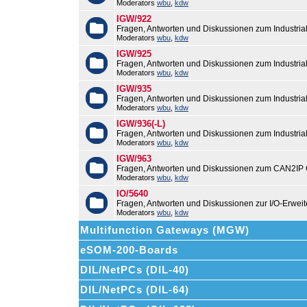
Moderators
wbu
,
kdw
IGW/922
Fragen, Antworten und Diskussionen zum Industri
Moderators
wbu
,
kdw
IGW/925
Fragen, Antworten und Diskussionen zum Industri
Moderators
wbu
,
kdw
IGW/935
Fragen, Antworten und Diskussionen zum Industri
Moderators
wbu
,
kdw
IGW/936(-L)
Fragen, Antworten und Diskussionen zum Industri
Moderators
wbu
,
kdw
IGW/963
Fragen, Antworten und Diskussionen zum CAN2IP
Moderators
wbu
,
kdw
IO/5640
Fragen, Antworten und Diskussionen zur I/O-Erweit
Moderators
wbu
,
kdw
Multifunction Gateways (MGW)
eSOM-200-Boards
DIL/NetPCs (DIL-40)
DIL/NetPCs (DIL-64)