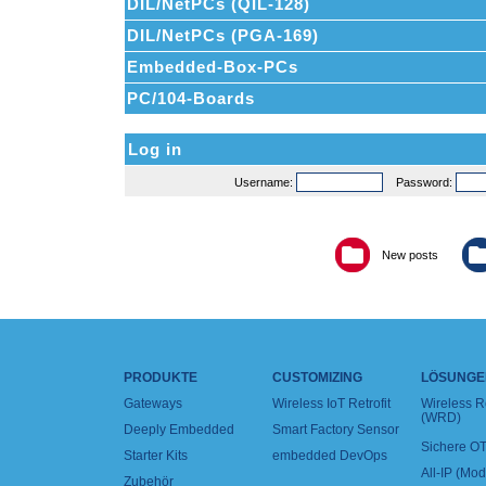
DIL/NetPCs (QIL-128)
DIL/NetPCs (PGA-169)
Embedded-Box-PCs
PC/104-Boards
Log in
Username:
Password:
New posts
PRODUKTE
CUSTOMIZING
LÖSUNGE
Gateways
Wireless IoT Retrofit
Wireless 
(WRD)
Deeply Embedded
Smart Factory Sensor
Sichere OT
Starter Kits
embedded DevOps
All-IP (Mo
Zubehör