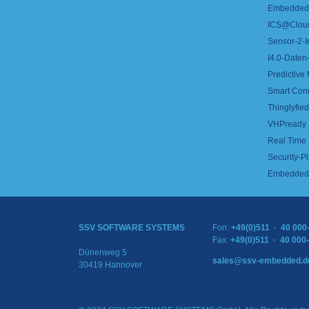
Embedded 
ICS@Clou
Sensor-2-I
I4.0-Daten-
Predictive
Smart Con
Thinglyfied 
VHPready
Real Time
Security-Pl
Embedded 
SSV SOFTWARE SYSTEMS
Fon:
+49(0)511 · 40 000
Fax:
+49(0)511 · 40 000
Dünenweg 5
sales@ssv-embedded.d
30419 Hannover