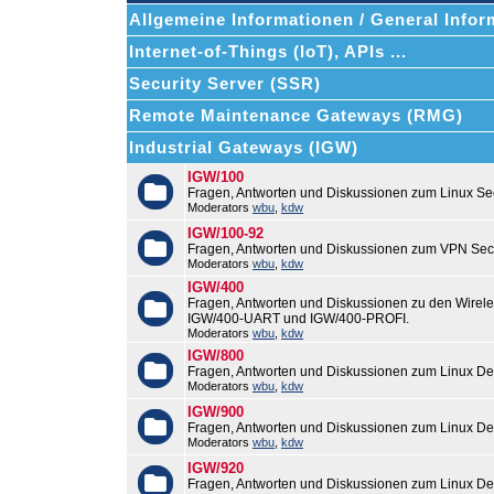
Allgemeine Informationen / General Infor
Internet-of-Things (IoT), APIs ...
Security Server (SSR)
Remote Maintenance Gateways (RMG)
Industrial Gateways (IGW)
IGW/100
Fragen, Antworten und Diskussionen zum Linux Se
Moderators
wbu
,
kdw
IGW/100-92
Fragen, Antworten und Diskussionen zum VPN Sec
Moderators
wbu
,
kdw
IGW/400
Fragen, Antworten und Diskussionen zu den Wirel
IGW/400-UART und IGW/400-PROFI.
Moderators
wbu
,
kdw
IGW/800
Fragen, Antworten und Diskussionen zum Linux De
Moderators
wbu
,
kdw
IGW/900
Fragen, Antworten und Diskussionen zum Linux De
Moderators
wbu
,
kdw
IGW/920
Fragen, Antworten und Diskussionen zum Linux De