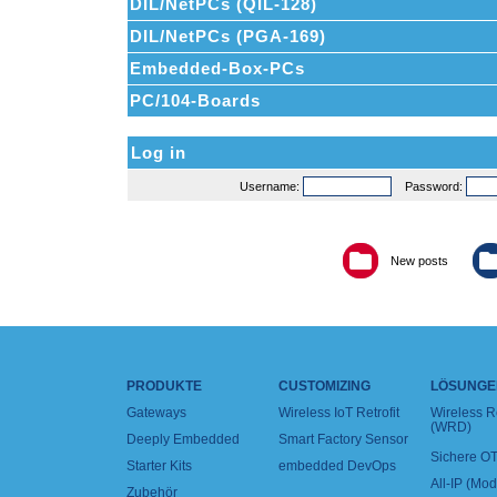
DIL/NetPCs (QIL-128)
DIL/NetPCs (PGA-169)
Embedded-Box-PCs
PC/104-Boards
Log in
Username:
Password:
New posts
PRODUKTE
CUSTOMIZING
LÖSUNGE
Gateways
Wireless IoT Retrofit
Wireless 
(WRD)
Deeply Embedded
Smart Factory Sensor
Sichere OT
Starter Kits
embedded DevOps
All-IP (Mo
Zubehör