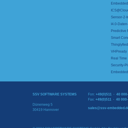
Embedded 
ICS@Clou
Sensor-2-I
I4.0-Daten-
Predictive
Smart Con
Thinglyfied 
VHPready
Real Time
Security-Pl
Embedded 
SSV SOFTWARE SYSTEMS
Fon:
+49(0)511 · 40 000
Fax:
+49(0)511 · 40 000
Dünenweg 5
sales@ssv-embedded.d
30419 Hannover