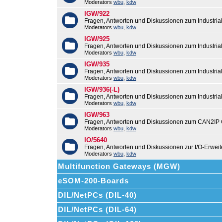
Moderators
wbu
,
kdw
IGW/922
Fragen, Antworten und Diskussionen zum Industri
Moderators
wbu
,
kdw
IGW/925
Fragen, Antworten und Diskussionen zum Industri
Moderators
wbu
,
kdw
IGW/935
Fragen, Antworten und Diskussionen zum Industri
Moderators
wbu
,
kdw
IGW/936(-L)
Fragen, Antworten und Diskussionen zum Industri
Moderators
wbu
,
kdw
IGW/963
Fragen, Antworten und Diskussionen zum CAN2IP
Moderators
wbu
,
kdw
IO/5640
Fragen, Antworten und Diskussionen zur I/O-Erweit
Moderators
wbu
,
kdw
Multifunction Gateways (MGW)
eSOM-200-Boards
DIL/NetPCs (DIL-40)
DIL/NetPCs (DIL-64)