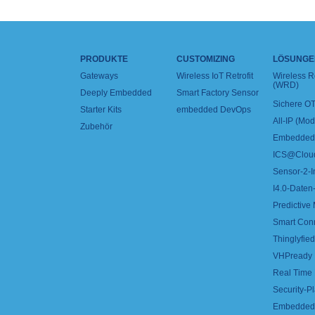
PRODUKTE
CUSTOMIZING
LÖSUNGE
Gateways
Wireless IoT Retrofit
Wireless 
(WRD)
Deeply Embedded
Smart Factory Sensor
Sichere OT
Starter Kits
embedded DevOps
All-IP (Mo
Zubehör
Embedded 
ICS@Clou
Sensor-2-I
I4.0-Daten-
Predictive
Smart Con
Thinglyfied 
VHPready
Real Time
Security-Pl
Embedded 