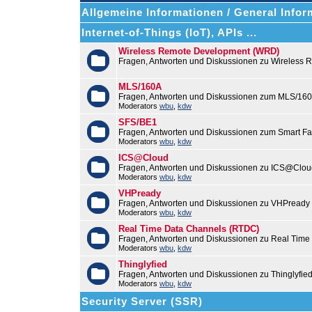
Allgemeine Informationen / General Infor
Internet-of-Things (IoT), APIs ...
Wireless Remote Development (WRD)
Fragen, Antworten und Diskussionen zu Wireless
MLS/160A
Fragen, Antworten und Diskussionen zum MLS/16
Moderators
wbu
,
kdw
SFS/BE1
Fragen, Antworten und Diskussionen zum Smart F
Moderators
wbu
,
kdw
ICS@Cloud
Fragen, Antworten und Diskussionen zu ICS@Cloud
Moderators
wbu
,
kdw
VHPready
Fragen, Antworten und Diskussionen zu VHPready
Moderators
wbu
,
kdw
Real Time Data Channels (RTDC)
Fragen, Antworten und Diskussionen zu Real Time
Moderators
wbu
,
kdw
Thinglyfied
Fragen, Antworten und Diskussionen zu Thinglyfie
Moderators
wbu
,
kdw
Security Server (SSR)