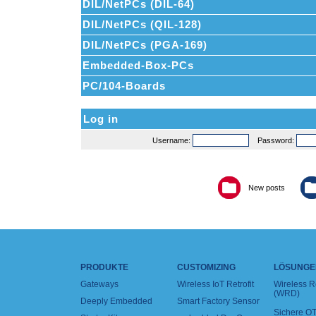
DIL/NetPCs (DIL-64)
DIL/NetPCs (QIL-128)
DIL/NetPCs (PGA-169)
Embedded-Box-PCs
PC/104-Boards
Log in
Username:
Password:
New posts
PRODUKTE
CUSTOMIZING
LÖSUNGE
Gateways
Wireless IoT Retrofit
Wireless 
(WRD)
Deeply Embedded
Smart Factory Sensor
Sichere OT