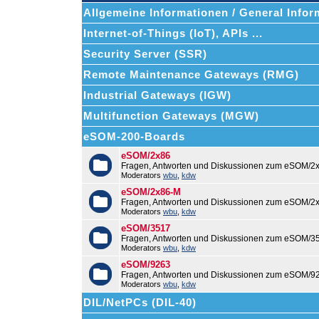
Allgemeine Informationen / General Infor
Internet-of-Things (IoT), APIs ...
Security Server (SSR)
Remote Maintenance Gateways (RMG)
Industrial Gateways (IGW)
Multifunction Gateways (MGW)
eSOM-200-Boards
eSOM/2x86
Fragen, Antworten und Diskussionen zum eSOM/2x
Moderators
wbu
,
kdw
eSOM/2x86-M
Fragen, Antworten und Diskussionen zum eSOM/2
Moderators
wbu
,
kdw
eSOM/3517
Fragen, Antworten und Diskussionen zum eSOM/3
Moderators
wbu
,
kdw
eSOM/9263
Fragen, Antworten und Diskussionen zum eSOM/9
Moderators
wbu
,
kdw
DIL/NetPCs (DIL-40)