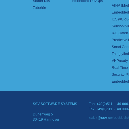
Starter Kits
embedded DevOps
All-IP (Mo
Zubehör
Embedded 
ICS@Clou
Sensor-2-I
I4.0-Daten-
Predictive
Smart Con
Thinglyfied 
VHPready
Real Time
Security-Pl
Embedded 
SSV SOFTWARE SYSTEMS
Fon:
+49(0)511 · 40 000
Fax:
+49(0)511 · 40 000
Dünenweg 5
sales@ssv-embedded.d
30419 Hannover